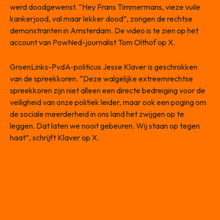
werd doodgewenst. “Hey Frans Timmermans, vieze vuile
kankerjood, val maar lekker dood”, zongen de rechtse
demonstranten in Amsterdam. De video is te zien op het
account van PowNed-journalist Tom Olthof op X.
GroenLinks-PvdA-politicus Jesse Klaver is geschrokken
van de spreekkoren. “Deze walgelijke extreemrechtse
spreekkoren zijn niet alleen een directe bedreiging voor de
veiligheid van onze politiek leider, maar ook een poging om
de sociale meerderheid in ons land het zwijgen op te
leggen. Dat laten we nooit gebeuren. Wij staan op tegen
haat”, schrijft Klaver op X.
‘HEY FRANS TIMMERMANS, VIEZE
VUILE KANKERJOOD, VAL MAAR
LEKKER DOOD.’ KLINKT ZOJUIST OP
DE ANTI-IMMIGRATIE MARS DOOR