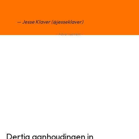
PIC.TWITTER.COM/ZROZVMAOSC
— Jesse Klaver (@jesseklaver)
October 12, 2025
- Advertisement -
Dertig aanhoudingen in