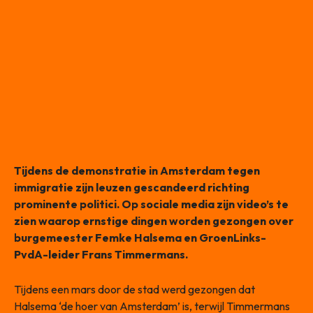
Tijdens de demonstratie in Amsterdam tegen
immigratie zijn leuzen gescandeerd richting
prominente politici. Op sociale media zijn video’s te
zien waarop ernstige dingen worden gezongen over
burgemeester Femke Halsema en GroenLinks-
PvdA-leider Frans Timmermans.
Tijdens een mars door de stad werd gezongen dat
Halsema ‘de hoer van Amsterdam’ is, terwijl Timmermans