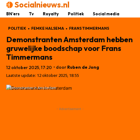
Socialnieuws.nl
BN’ers
Tv
Royalty
Politiek
Social media
POLITIEK
FEMKE HALSEMA
FRANS TIMMERMANS
Demonstranten Amsterdam hebben
gruwelijke boodschap voor Frans
Timmermans
• door
Ruben de Jong
12 oktober 2025, 17:20
Laatste update:
12 oktober 2025, 18:55
Demonstranten in Amsterdam
- Advertisement -