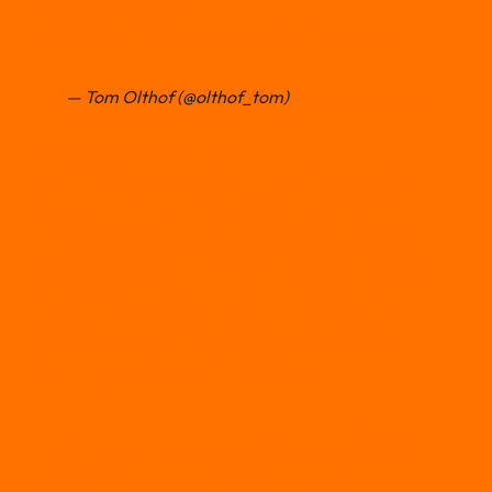
AMSTERDAM.
PIC.TWITTER.COM/EWE7O00PJZ
— Tom Olthof (@olthof_tom)
October 12, 2025
DEZE WALGELIJKE
EXTREEMRECHTSE SPREEKKOREN
ZIJN NIET ALLEEN EEN DIRECTE
BEDREIGING VOOR DE VEILIGHEID
VAN ONZE POLITIEK LEIDER, MAAR
OOK EEN POGING OM DE SOCIALE
MEERDERHEID IN ONS LAND HET
ZWIJGEN OP TE LEGGEN.
DAT LATEN WE NOOIT GEBEUREN.
WIJ STAAN OP TEGEN HAAT.