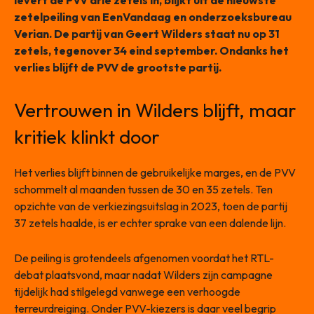
levert de PVV drie zetels in, blijkt uit de nieuwste
zetelpeiling van EenVandaag en onderzoeksbureau
Verian. De partij van Geert Wilders staat nu op 31
zetels, tegenover 34 eind september. Ondanks het
verlies blijft de PVV de grootste partij.
Vertrouwen in Wilders blijft, maar
kritiek klinkt door
Het verlies blijft binnen de gebruikelijke marges, en de PVV
schommelt al maanden tussen de 30 en 35 zetels. Ten
opzichte van de verkiezingsuitslag in 2023, toen de partij
37 zetels haalde, is er echter sprake van een dalende lijn.
De peiling is grotendeels afgenomen voordat het RTL-
debat plaatsvond, maar nadat Wilders zijn campagne
tijdelijk had stilgelegd vanwege een verhoogde
terreurdreiging. Onder PVV-kiezers is daar veel begrip