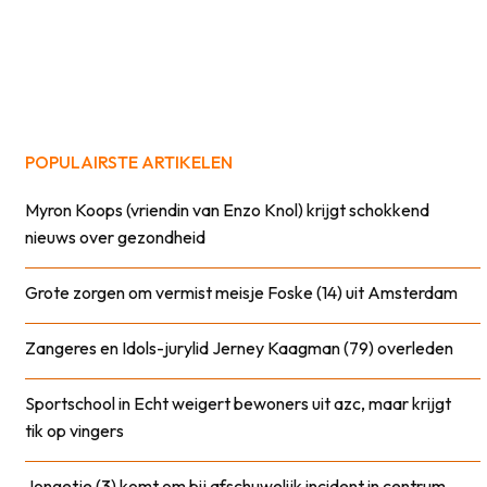
POPULAIRSTE ARTIKELEN
Myron Koops (vriendin van Enzo Knol) krijgt schokkend
nieuws over gezondheid
Grote zorgen om vermist meisje Foske (14) uit Amsterdam
Zangeres en Idols-jurylid Jerney Kaagman (79) overleden
Sportschool in Echt weigert bewoners uit azc, maar krijgt
tik op vingers
Jongetje (3) komt om bij afschuwelijk incident in centrum