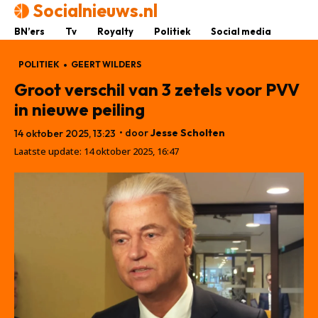
Socialnieuws.nl
BN’ers
Tv
Royalty
Politiek
Social media
POLITIEK
GEERT WILDERS
Groot verschil van 3 zetels voor PVV
in nieuwe peiling
• door
Jesse Scholten
14 oktober 2025, 13:23
Laatste update:
14 oktober 2025, 16:47