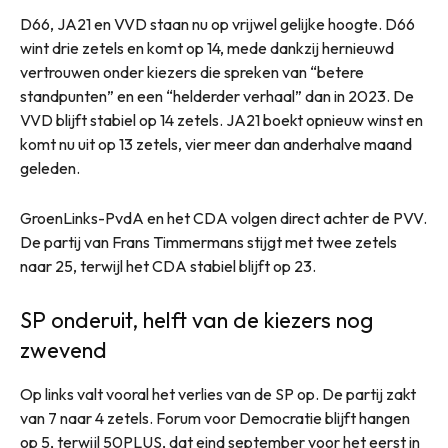
D66, JA21 en VVD staan nu op vrijwel gelijke hoogte. D66
wint drie zetels en komt op 14, mede dankzij hernieuwd
vertrouwen onder kiezers die spreken van “betere
standpunten” en een “helderder verhaal” dan in 2023. De
VVD blijft stabiel op 14 zetels. JA21 boekt opnieuw winst en
komt nu uit op 13 zetels, vier meer dan anderhalve maand
geleden.
GroenLinks-PvdA en het CDA volgen direct achter de PVV.
De partij van Frans Timmermans stijgt met twee zetels
naar 25, terwijl het CDA stabiel blijft op 23.
SP onderuit, helft van de kiezers nog
zwevend
Op links valt vooral het verlies van de SP op. De partij zakt
van 7 naar 4 zetels. Forum voor Democratie blijft hangen
op 5, terwijl 50PLUS, dat eind september voor het eerst in