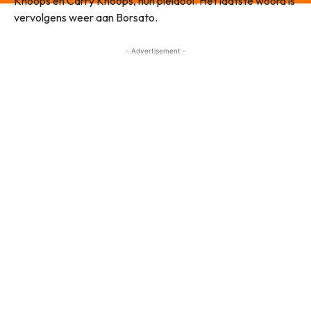
Knoops en Carry Knoops, hun pleidooi. Het laatste woord is
vervolgens weer aan Borsato.
- Advertisement -