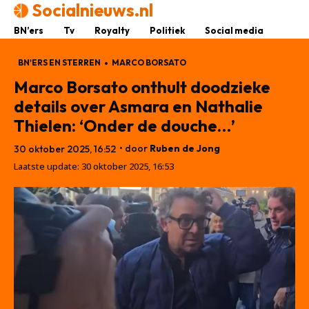
Socialnieuws.nl
BN’ers
Tv
Royalty
Politiek
Social media
BN'ERS EN STERREN
MARCO BORSATO
Marco Borsato onthult doodzieke
details over Asmara en Nathalie
Thielen: ‘Onder de douche…’
• door
Ruben de Jong
30 oktober 2025, 16:52
Laatste update:
30 oktober 2025, 16:53