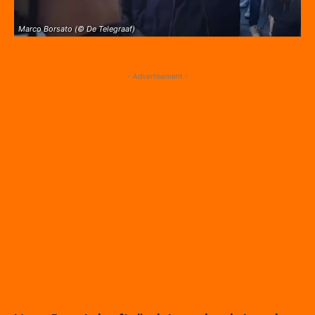
Marco Borsato (© De Telegraaf)
- Advertisement -