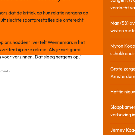
Jongen (7) 
verdacht va
ars dat de kritiek op hun relatie nergens op
uit slechte sportprestaties die onterecht
Man (58) ov
wisten mete
 op ons hadden”, vertelt Wennemars in het
Myron Koops
etten bij onze relatie. Als je niet goed
schokkend 
 voor verzinnen. Dat sloeg nergens op.”
Grote zorge
ement -
Amsterda
Heftig nieu
Slaapkamer
verbazing 
Jerney Kaa