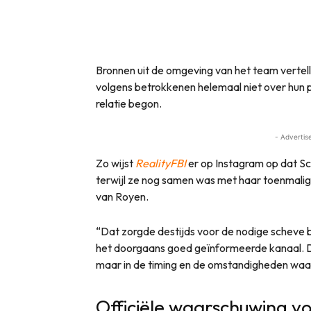
Bronnen uit de omgeving van het team vertelle
volgens betrokkenen helemaal niet over hun 
relatie begon.
- Advertis
Zo wijst
RealityFBI
er op Instagram op dat S
terwijl ze nog samen was met haar toenmali
van Royen.
“Dat zorgde destijds voor de nodige scheve bl
het doorgaans goed geïnformeerde kanaal. De o
maar in de timing en de omstandigheden waa
Officiële waarschuwing 