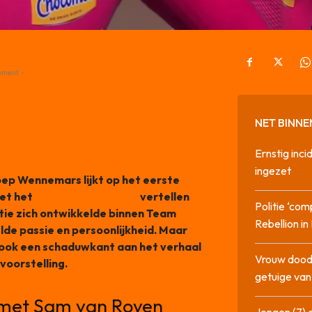
ement -
NET BINNE
Ernstig inci
ingezet
oep Wennemars lijkt op het eerste
met het
Algemeen Dagblad
vertellen
Politie ‘com
tie zich ontwikkelde binnen Team
Rebellion i
lde passie en persoonlijkheid. Maar
 ook een schaduwkant aan het verhaal
Vrouw dood
 voorstelling.
getuige va
e met Sam van Royen