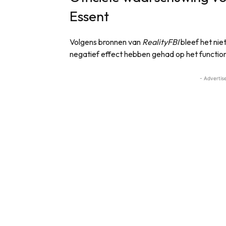
Essent
Volgens bronnen van
RealityFBI
bleef het niet
negatief effect hebben gehad op het functio
- Advertis