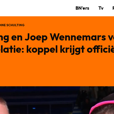
BN’ers
Tv
NNE SCHULTING
ng en Joep Wennemars ve
atie: koppel krijgt offici