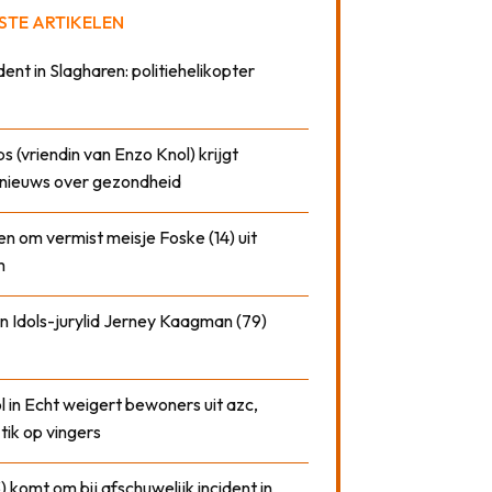
STE ARTIKELEN
dent in Slagharen: politiehelikopter
 (vriendin van Enzo Knol) krijgt
nieuws over gezondheid
n om vermist meisje Foske (14) uit
m
n Idols-jurylid Jerney Kaagman (79)
 in Echt weigert bewoners uit azc,
 tik op vingers
) komt om bij afschuwelijk incident in