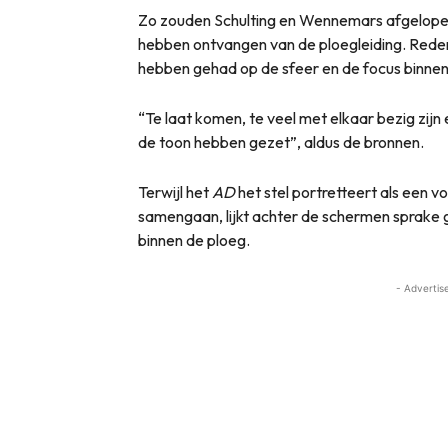
Zo zouden Schulting en Wennemars afgelope
hebben ontvangen van de ploegleiding. Reden
hebben gehad op de sfeer en de focus binnen
“Te laat komen, te veel met elkaar bezig zijn 
de toon hebben gezet”, aldus de bronnen.
Terwijl het
AD
het stel portretteert als een 
samengaan, lijkt achter de schermen sprake
binnen de ploeg.
- Advertis