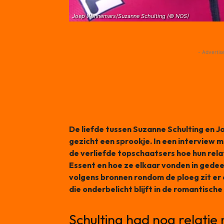
Joep Wennemars/Suzanne Schulting (© NOS)
- Advertis
De liefde tussen Suzanne Schulting en J
gezicht een sprookje. In een interview 
de verliefde topschaatsers hoe hun rela
Essent en hoe ze elkaar vonden in gedee
volgens bronnen rondom de ploeg zit er
die onderbelicht blijft in de romantische
Schulting had nog relati