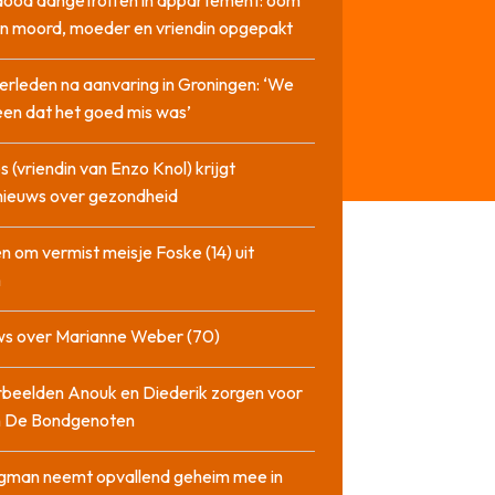
dood aangetroffen in appartement: oom
n moord, moeder en vriendin opgepakt
erleden na aanvaring in Groningen: ‘We
en dat het goed mis was’
 (vriendin van Enzo Knol) krijgt
nieuws over gezondheid
n om vermist meisje Foske (14) uit
m
ws over Marianne Weber (70)
beelden Anouk en Diederik zorgen voor
in De Bondgenoten
gman neemt opvallend geheim mee in