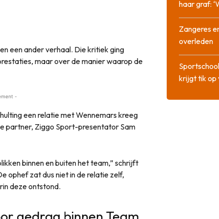
haar graf: 
Zangeres en
overleden
n een ander verhaal. Die kritiek ging
prestaties, maar over de manier waarop de
Sportschool
krijgt tik op
ement -
chulting een relatie met Wennemars kreeg
ge partner, Ziggo Sport-presentator Sam
ikken binnen en buiten het team,” schrijft
phef zat dus niet in de relatie zelf,
rin deze ontstond.
voor gedrag binnen Team