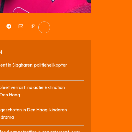
N
dent in Slagharen: politiehelikopter
pleet verrast’ na actie Extinction
n Den Haag
geschoten in Den Haag, kinderen
n drama