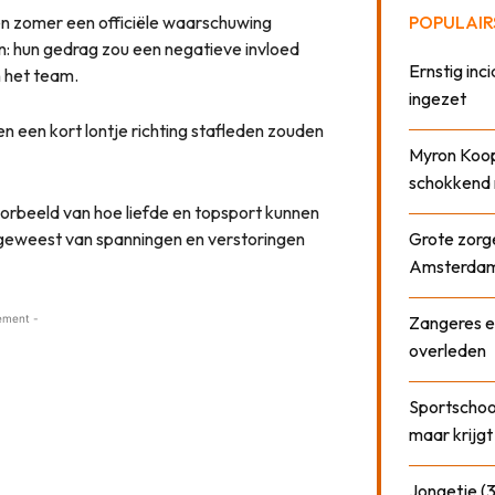
n zomer een officiële waarschuwing
POPULAIR
: hun gedrag zou een negatieve invloed
Ernstig inci
 het team.
ingezet
en een kort lontje richting stafleden zouden
Myron Koops
schokkend 
voorbeeld van hoe liefde en topsport kunnen
 geweest van spanningen en verstoringen
Grote zorge
Amsterda
ement -
Zangeres e
overleden
Sportschool
maar krijgt
Jongetje (3