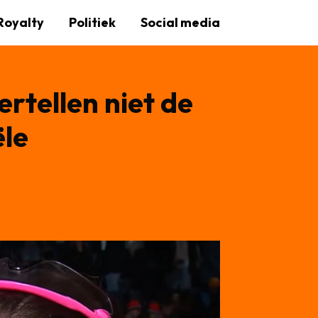
Royalty
Politiek
Social media
rtellen niet de
ële