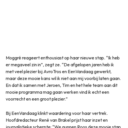
Moggré reageert enthousiast op haar nieuwe stap. “Ik heb
er megaveel zin in”, zegt ze. “De afgelopen jaren heb ik
met veel plezier bij AvroTros en EenVandaag gewerkt,
maar deze mooie kans wil ik niet aan mij voorbij laten gaan.
En dat ik samen met Jeroen, Tim en het hele team aan dit
mooie programma mag gaan werken vind ik echt een
voorrecht en een groot plezier.”
Bij EenVandaag klinkt waardering voor haar vertrek.
Hoofdredacteur René van Brakel prijst haar inzet en
journalistieke scherpte: “We gunnen Roos deze mooie stap