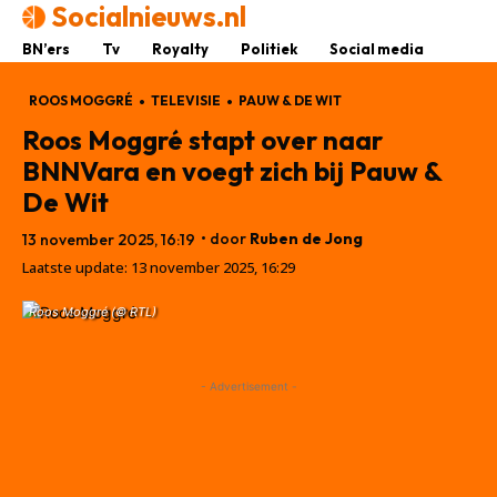
Socialnieuws.nl
BN’ers
Tv
Royalty
Politiek
Social media
ROOS MOGGRÉ
TELEVISIE
PAUW & DE WIT
Roos Moggré stapt over naar
BNNVara en voegt zich bij Pauw &
De Wit
• door
Ruben de Jong
13 november 2025, 16:19
Laatste update:
13 november 2025, 16:29
Roos Moggré (© RTL)
- Advertisement -