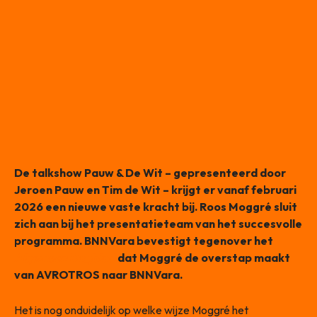
De talkshow Pauw & De Wit – gepresenteerd door
Jeroen Pauw en Tim de Wit – krijgt er vanaf februari
2026 een nieuwe vaste kracht bij. Roos Moggré sluit
zich aan bij het presentatieteam van het succesvolle
programma. BNNVara bevestigt tegenover het
Algemeen Dagblad
dat Moggré de overstap maakt
van AVROTROS naar BNNVara.
Het is nog onduidelijk op welke wijze Moggré het