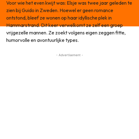
Voor wie het even kwijt was: Elsje was twee jaar geleden te
zien bij Guido in Zweden. Hoewel er geen romance
ontstond, bleef ze wonen op haar idyllische plek in
Hammarstrand. Dit keer verwelkomt ze zelf een groep
vrijgezelle mannen. Ze zoekt volgens eigen zeggen fitte,
humorvolle en avontuurlijke types.
- Advertisement -