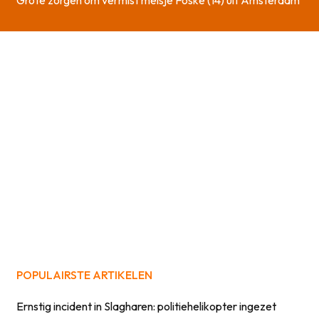
Grote zorgen om vermist meisje Foske (14) uit Amsterdam
POPULAIRSTE ARTIKELEN
Ernstig incident in Slagharen: politiehelikopter ingezet