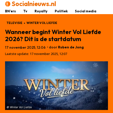
Socialnieuws.nl
BN’ers
Tv
Royalty
Politiek
Social media
TELEVISIE
WINTER VOL LIEFDE
Wanneer begint Winter Vol Liefde
2026? Dit is de startdatum
• door
Ruben de Jong
17 november 2025, 12:06
Laatste update:
17 november 2025, 12:07
© Winter Vol Liefde