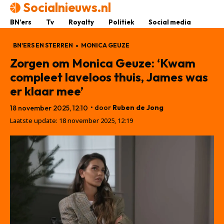
Socialnieuws.nl
BN’ers
Tv
Royalty
Politiek
Social media
BN'ERS EN STERREN
MONICA GEUZE
Zorgen om Monica Geuze: ‘Kwam
compleet laveloos thuis, James was
er klaar mee’
• door
Ruben de Jong
18 november 2025, 12:10
Laatste update:
18 november 2025, 12:19