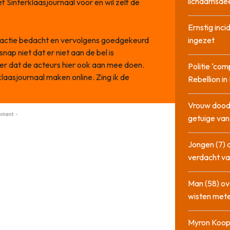
lichaamsdee
f Sinterklaasjournaal voor en wil zelf de
Ernstig inci
edactie bedacht en vervolgens goedgekeurd
ingezet
ap niet dat er niet aan de bel is
mer dat de acteurs hier ook aan mee doen.
Politie ‘com
klaasjournaal maken online. Zing ik de
Rebellion i
Vrouw dood
ement -
getuige va
Jongen (7) 
verdacht va
Man (58) ov
wisten mete
Myron Koops