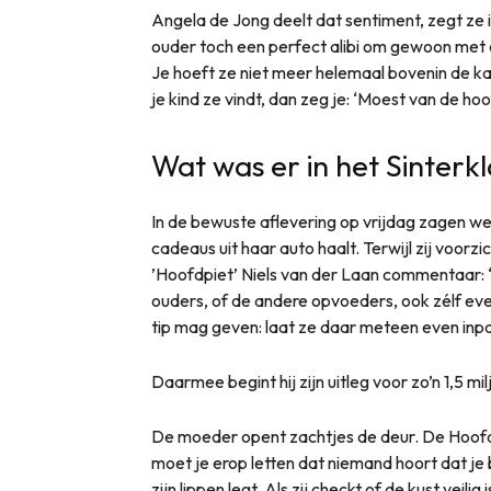
Angela de Jong deelt dat sentiment, zegt ze 
ouder toch een perfect alibi om gewoon met d
Je hoeft ze niet meer helemaal bovenin de ka
je kind ze vindt, dan zeg je: ‘Moest van de hoo
Wat was er in het Sinterkl
In de bewuste aflevering op vrijdag zagen w
cadeaus uit haar auto haalt. Terwijl zij voorzi
’Hoofdpiet’ Niels van der Laan commentaar:
ouders, of de andere opvoeders, ook zélf eve
tip mag geven: laat ze daar meteen even inp
Daarmee begint hij zijn uitleg voor zo’n 1,5 mi
De moeder opent zachtjes de deur. De Hoof
moet je erop letten dat niemand hoort dat je 
zijn lippen legt. Als zij checkt of de kust veilig