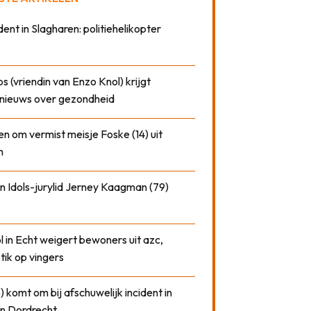
dent in Slagharen: politiehelikopter
 (vriendin van Enzo Knol) krijgt
nieuws over gezondheid
n om vermist meisje Foske (14) uit
m
n Idols-jurylid Jerney Kaagman (79)
 in Echt weigert bewoners uit azc,
 tik op vingers
) komt om bij afschuwelijk incident in
n Dordrecht