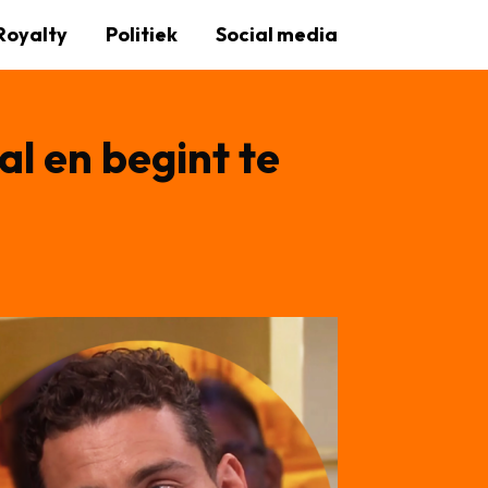
Royalty
Politiek
Social media
l en begint te