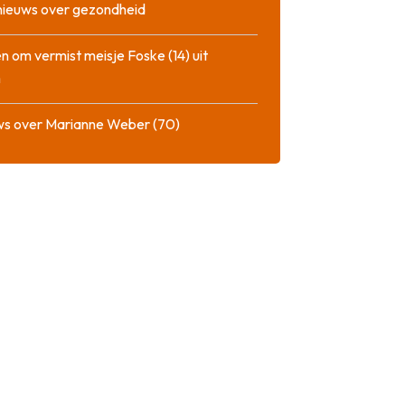
nieuws over gezondheid
n om vermist meisje Foske (14) uit
m
ws over Marianne Weber (70)