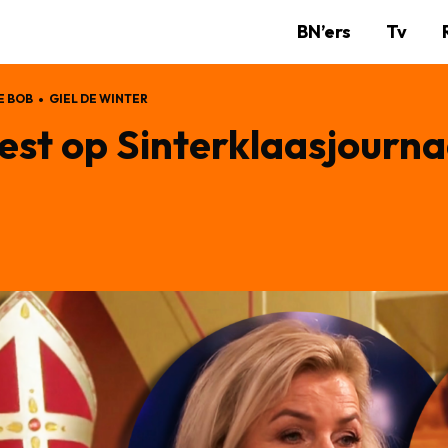
BN’ers
Tv
 BOB
GIEL DE WINTER
st op Sinterklaasjournaa