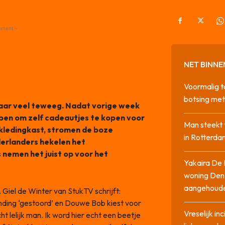
ement -
NET BINNE
Voormalig t
botsing me
jaar veel teweeg. Nadat vorige week
pen om zelf cadeautjes te kopen voor
Man steekt 
e kledingkast, stromen de boze
in Rotterda
erlanders hekelen het
 nemen het juist op voor het
Yakaira De 
woning Den
aangehoud
. Giel de Winter van StukTV schrijft:
nding ‘gestoord’ en Douwe Bob kiest voor
Vreselijk in
echt lelijk man. Ik word hier echt een beetje