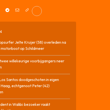
N
opsurfer Jelte Kruijer (58) overleden na
t motorboot op Schildmeer
twee willekeurige voorbijgangers neer
m
Los Santos doodgeschoten in eigen
 Haag, echtgenoot Peter (42)
en
cident in Walibi: bezoeker raakt