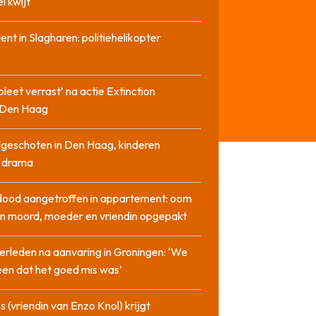
l kwijt
dent in Slagharen: politiehelikopter
pleet verrast’ na actie Extinction
n Den Haag
geschoten in Den Haag, kinderen
n drama
dood aangetroffen in appartement: oom
n moord, moeder en vriendin opgepakt
erleden na aanvaring in Groningen: ‘We
en dat het goed mis was’
 (vriendin van Enzo Knol) krijgt