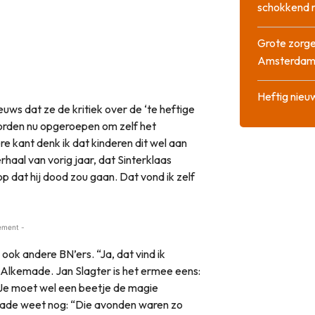
schokkend 
Grote zorge
Amsterda
Heftig nieu
uws dat ze de kritiek over de ‘te heftige
 worden nu opgeroepen om zelf het
e kant denk ik dat kinderen dit wel aan
erhaal van vorig jaar, dat Sinterklaas
op dat hij dood zou gaan. Dat vond ik zelf
ement -
k andere BN’ers. “Ja, dat vind ik
Alkemade. Jan Slagter is het ermee eens:
e. Je moet wel een beetje de magie
made weet nog: “Die avonden waren zo