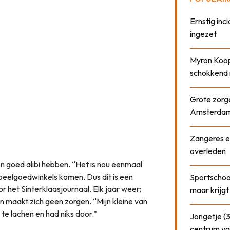
Ernstig inci
ingezet
Myron Koops
schokkend 
Grote zorge
Amsterda
Zangeres e
overleden
n goed alibi hebben. “Het is nou eenmaal
 speelgoedwinkels komen. Dus dit is een
Sportschool
or het Sinterklaasjournaal. Elk jaar weer:
maar krijgt
n maakt zich geen zorgen. “Mijn kleine van
 te lachen en had niks door.”
Jongetje (3
centrum va