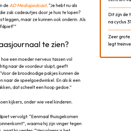
in de
AD Mediapodcast
. “Je hebt nu als
ie zak cadeautjes door je huis te lopen?
Dit zijn de
st leggen, maar ze kunnen ook onderin. Als
na cyclus 3
fdpiet!'”
Zeer grote
aasjournaal te zien?
legt treinve
e hoe een moeder nerveus tassen vol
chtig naar de voordeur sluipt, geeft
 “Voor de broodnodige pakjes kunnen de
n naar de speelgoedwinkel. En als ik een
akken, dat scheelt een hoop gedoe.”
ljoen kijkers, onder wie veel kinderen.
dpiet vervolgt: “Eenmaal thuisgekomen
binnenkomt”, waarna hij zijn vinger tegen
 is, gaat hij verder: “Vervolgens is het