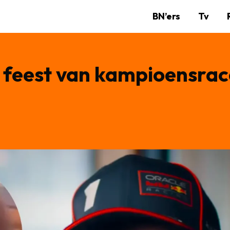
BN’ers
Tv
ij feest van kampioensra