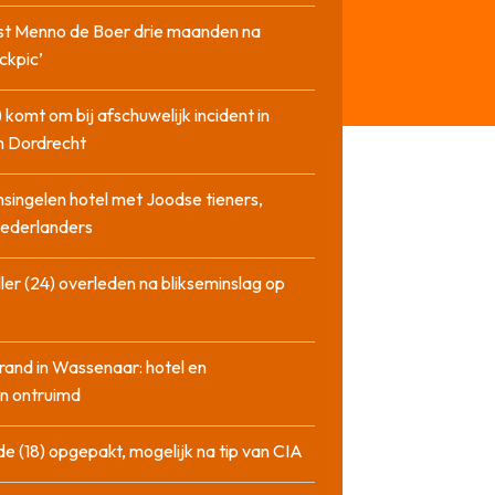
st Menno de Boer drie maanden na
ckpic’
 komt om bij afschuwelijk incident in
n Dordrecht
singelen hotel met Joodse tieners,
Nederlanders
ler (24) overleden na blikseminslag op
rand in Wassenaar: hotel en
n ontruimd
de (18) opgepakt, mogelijk na tip van CIA