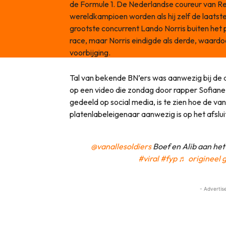
de Formule 1. De Nederlandse coureur van Red
wereldkampioen worden als hij zelf de laatste
grootste concurrent Lando Norris buiten het
race, maar Norris eindigde als derde, waardo
voorbijging.
Tal van bekende BN’ers was aanwezig bij de al
op een video die zondag door rapper Sofian
gedeeld op social media, is te zien hoe de van
platenlabeleigenaar aanwezig is op het afslu
@vanallesoldiers
Boef en Alib aan het
#viral
#fyp
♬ origineel g
- Advertis