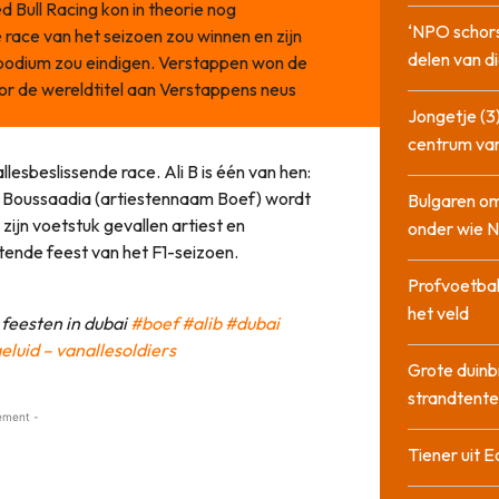
 Bull Racing kon in theorie nog
‘NPO schor
 race van het seizoen zou winnen en zijn
delen van di
 podium zou eindigen. Verstappen won de
or de wereldtitel aan Verstappens neus
Jongetje (3)
centrum va
lesbeslissende race. Ali B is één van hen:
e Boussaadia (artiestennaam Boef) wordt
Bulgaren om
 zijn voetstuk gevallen artiest en
onder wie 
itende feest van het F1-seizoen.
Profvoetbal
het veld
 feesten in dubai
#boef
#alib
#dubai
eluid – vanallesoldiers
Grote duinb
strandtente
ement -
Tiener uit E