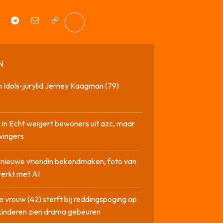
N
 Idols-jurylid Jerney Kaagman (79)
 in Echt weigert bewoners uit azc, maar
 vingers
l nieuwe vriendin bekendmaken, foto van
erkt met AI
 vrouw (42) sterft bij reddingspoging op
 kinderen zien drama gebeuren