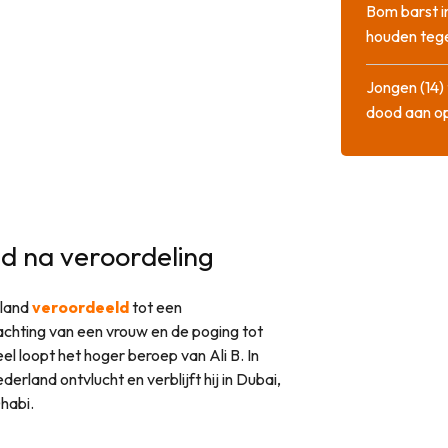
Bom barst i
houden tege
Jongen (14) 
dood aan o
nd na veroordeling
lland
veroordeeld
tot een
achting van een vrouw en de poging tot
 loopt het hoger beroep van Ali B. In
rland ontvlucht en verblijft hij in Dubai,
habi.