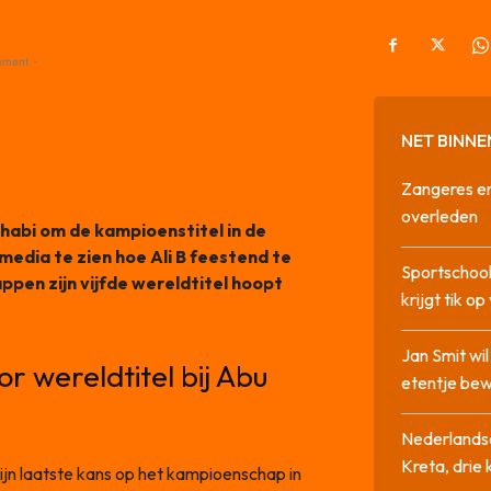
ement -
NET BINNE
Zangeres en
overleden
abi om de kampioenstitel in de
media te zien hoe Ali B feestend te
Sportschool
ppen zijn vijfde wereldtitel hoopt
krijgt tik op
Jan Smit wi
 wereldtitel bij Abu
etentje bew
Nederlandse
Kreta, drie
jn laatste kans op het kampioenschap in