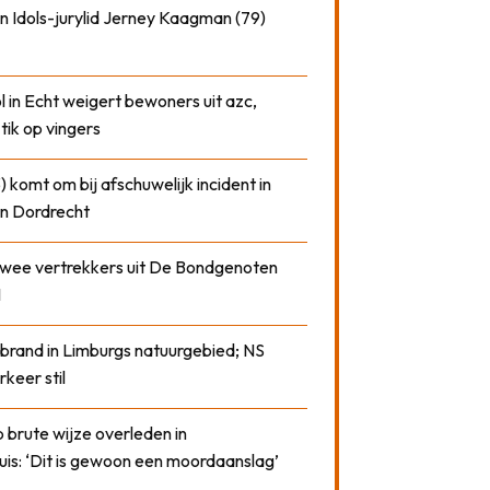
n Idols-jurylid Jerney Kaagman (79)
 in Echt weigert bewoners uit azc,
 tik op vingers
) komt om bij afschuwelijk incident in
n Dordrecht
 twee vertrekkers uit De Bondgenoten
1
 brand in Limburgs natuurgebied; NS
rkeer stil
 brute wijze overleden in
uis: ‘Dit is gewoon een moordaanslag’