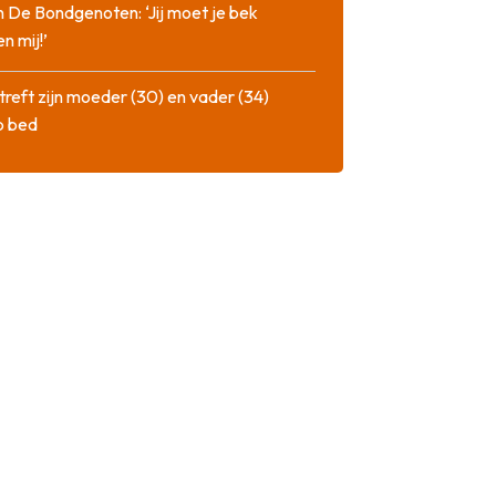
n De Bondgenoten: ‘Jij moet je bek
n mij!’
treft zijn moeder (30) en vader (34)
p bed