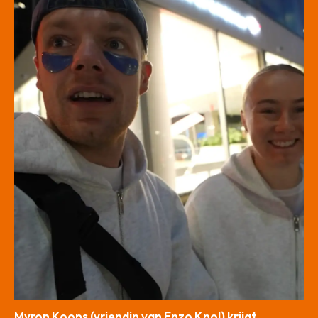
Myron Koops (vriendin van Enzo Knol) krijgt