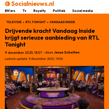
Socialnieuws.nl
BN’ers
Tv
Royalty
Politiek
Social media
TELEVISIE
RTL TONIGHT
VANDAAG INSIDE
Drijvende kracht Vandaag Inside
krijgt serieuze aanbieding van RTL
Tonight
• door
Jesse Scholten
9 december 2025, 18:57
Laatste update:
9 december 2025, 19:05