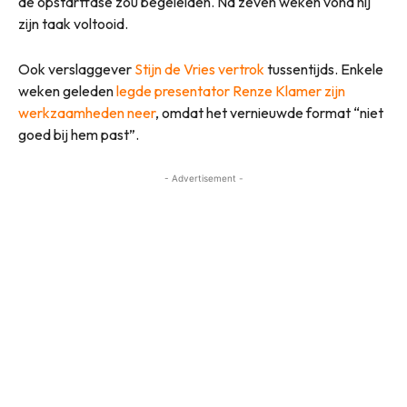
de opstartfase zou begeleiden. Na zeven weken vond hij
zijn taak voltooid.
Ook verslaggever
Stijn de Vries vertrok
tussentijds. Enkele
weken geleden
legde presentator Renze Klamer zijn
werkzaamheden neer
, omdat het vernieuwde format “niet
goed bij hem past”.
- Advertisement -