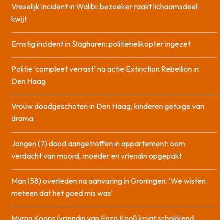
Vreselijk incident in Walibi: bezoeker raakt lichaamsdeel
kwijt
Ernstig incident in Slagharen: politiehelikopter ingezet
Politie ‘compleet verrast’ na actie Extinction Rebellion in
Den Haag
Vrouw doodgeschoten in Den Haag, kinderen getuige van
drama
Jongen (7) dood aangetroffen in appartement: oom
verdacht van moord, moeder en vriendin opgepakt
Man (58) overleden na aanvaring in Groningen: ‘We wisten
meteen dat het goed mis was’
Myron Koops (vriendin van Enzo Knol) krijgt schokkend