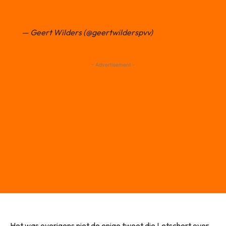
PIC.TWITTER.COM/ANZO0XQDZO
— Geert Wilders (@geertwilderspvv)
December 10,
2025
- Advertisement -
Het was overigens niet de enige tweet die Letschert over