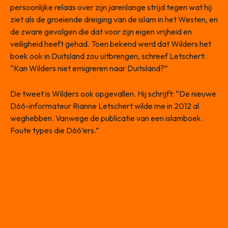
persoonlijke relaas over zijn jarenlange strijd tegen wat hij
ziet als de groeiende dreiging van de islam in het Westen, en
de zware gevolgen die dat voor zijn eigen vrijheid en
veiligheid heeft gehad. Toen bekend werd dat Wilders het
boek ook in Duitsland zou uitbrengen, schreef Letschert:
“Kan Wilders niet emigreren naar Duitsland?”
De tweet is Wilders ook opgevallen. Hij schrijft: “De nieuwe
D66-informateur Rianne Letschert wilde me in 2012 al
weghebben. Vanwege de publicatie van een islamboek.
Foute types die D66’ers.”
DE NIEUWE D66 INFORMATEUR
RIANNE LETSCHERT WILDE ME IN
2012 AL WEGHEBBEN. VANWEGE DE
PUBLICATIE VAN EEN ISLAMBOEK.
FOUTE TYPES DIE D66-ERS.