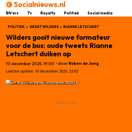
Socialnieuws.nl
BN’ers
Tv
Royalty
Politiek
Social media
POLITIEK
GEERT WILDERS
RIANNE LETSCHERT
Wilders gooit nieuwe formateur
voor de bus: oude tweets Rianne
Letschert duiken op
• door
Ruben de Jong
10 december 2025, 19:00
Laatste update:
10 december 2025, 22:02
Geert Wilders en Rianne Letschert (© SBS6/L1)
- Advertisement -