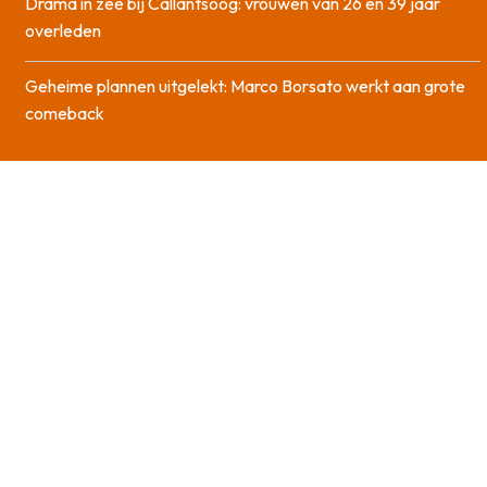
Drama in zee bij Callantsoog: vrouwen van 26 en 39 jaar
overleden
Geheime plannen uitgelekt: Marco Borsato werkt aan grote
comeback