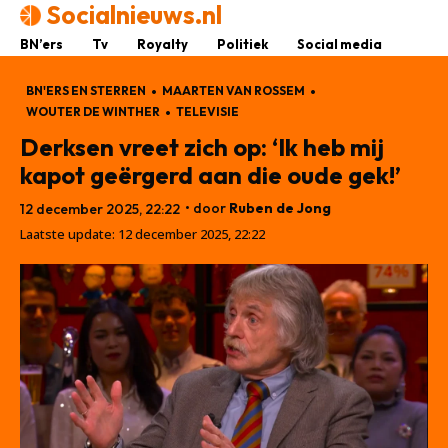
Socialnieuws.nl
BN’ers
Tv
Royalty
Politiek
Social media
BN'ERS EN STERREN
MAARTEN VAN ROSSEM
WOUTER DE WINTHER
TELEVISIE
Derksen vreet zich op: ‘Ik heb mij
kapot geërgerd aan die oude gek!’
• door
Ruben de Jong
12 december 2025, 22:22
Laatste update:
12 december 2025, 22:22