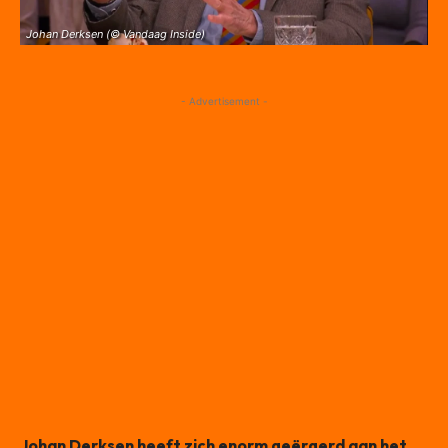
Johan Derksen (© Vandaag Inside)
- Advertisement -
Johan Derksen heeft zich enorm geërgerd aan het