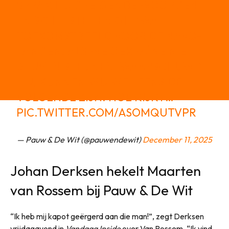
SPRAK HIJ DREIGENDE WOORDEN
EN SCHETSTE EEN GITZWART
TOEKOMSTBEELD VOOR DE NAVO-
LANDEN. ALS WE OEKRAÏNE NIET
BLIJVEN STEUNEN, WAARSCHUWDE
HIJ, KUNNEN WIJ WEL EENS DE
VOLGENDE ZIJN. HOE KIJKT…
PIC.TWITTER.COM/ASOMQUTVPR
— Pauw & De Wit (@pauwendewit)
December 11, 2025
Johan Derksen hekelt Maarten
van Rossem bij Pauw & De Wit
“Ik heb mij kapot geërgerd aan die man!”, zegt Derksen
vrijdagavond in
Vandaag Inside
over Van Rossem. “Ik vind