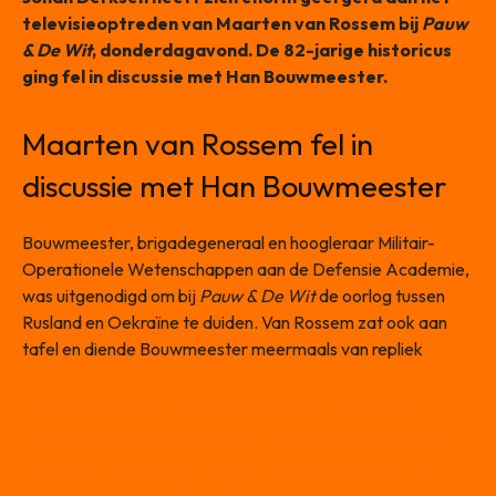
televisieoptreden van Maarten van Rossem bij
Pauw
& De Wit
, donderdagavond. De 82-jarige historicus
ging fel in discussie met Han Bouwmeester.
Maarten van Rossem fel in
discussie met Han Bouwmeester
Bouwmeester, brigadegeneraal en hoogleraar Militair-
Operationele Wetenschappen aan de Defensie Academie,
was uitgenodigd om bij
Pauw & De Wit
de oorlog tussen
Rusland en Oekraïne te duiden. Van Rossem zat ook aan
tafel en diende Bouwmeester meermaals van repliek
VANDAAG LIET MARK RUTTE EEN
ANDERE KANT VAN ZICHZELF ZIEN:
ALS NAVO-SECRETARIS-GENERAAL