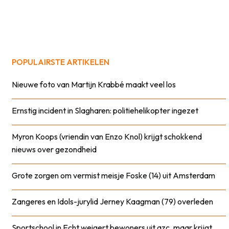
POPULAIRSTE ARTIKELEN
Nieuwe foto van Martijn Krabbé maakt veel los
Ernstig incident in Slagharen: politiehelikopter ingezet
Myron Koops (vriendin van Enzo Knol) krijgt schokkend
nieuws over gezondheid
Grote zorgen om vermist meisje Foske (14) uit Amsterdam
Zangeres en Idols-jurylid Jerney Kaagman (79) overleden
Sportschool in Echt weigert bewoners uit azc, maar krijgt