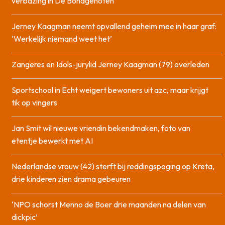
verbazing in De Bondgenoten
Jerney Kaagman neemt opvallend geheim mee in haar graf:
‘Werkelijk niemand weet het’
Zangeres en Idols-jurylid Jerney Kaagman (79) overleden
Sportschool in Echt weigert bewoners uit azc, maar krijgt
tik op vingers
Jan Smit wil nieuwe vriendin bekendmaken, foto van
etentje bewerkt met AI
Nederlandse vrouw (42) sterft bij reddingspoging op Kreta,
drie kinderen zien drama gebeuren
‘NPO schorst Menno de Boer drie maanden na delen van
dickpic’