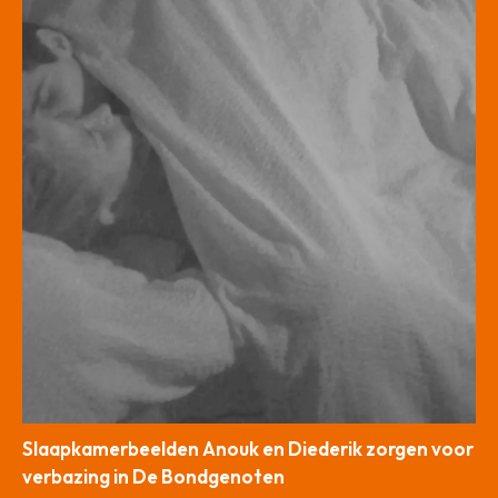
Slaapkamerbeelden Anouk en Diederik zorgen voor
verbazing in De Bondgenoten