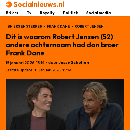
Socialnieuws.nl
BN’ers
Tv
Royalty
Politiek
Social media
BN'ERS EN STERREN
FRANK DANE
ROBERT JENSEN
Dit is waarom Robert Jensen (52)
andere achternaam had dan broer
Frank Dane
• door
Jesse Scholten
15 januari 2026, 15:14
Laatste update:
15 januari 2026, 15:14