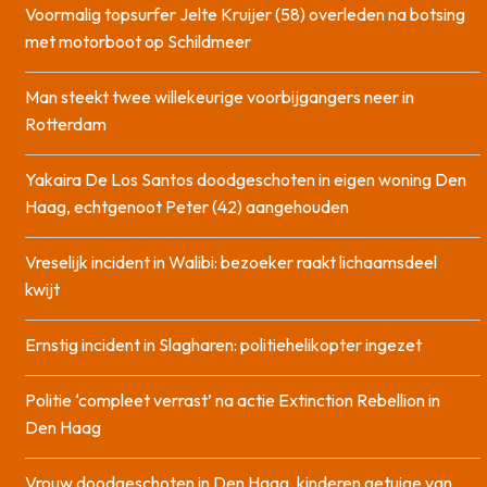
Voormalig topsurfer Jelte Kruijer (58) overleden na botsing
met motorboot op Schildmeer
Man steekt twee willekeurige voorbijgangers neer in
Rotterdam
Yakaira De Los Santos doodgeschoten in eigen woning Den
Haag, echtgenoot Peter (42) aangehouden
Vreselijk incident in Walibi: bezoeker raakt lichaamsdeel
kwijt
Ernstig incident in Slagharen: politiehelikopter ingezet
Politie ‘compleet verrast’ na actie Extinction Rebellion in
Den Haag
Vrouw doodgeschoten in Den Haag, kinderen getuige van