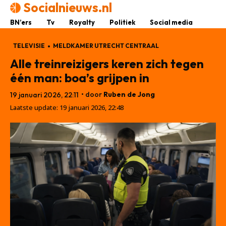
Socialnieuws.nl
BN’ers
Tv
Royalty
Politiek
Social media
TELEVISIE
MELDKAMER UTRECHT CENTRAAL
Alle treinreizigers keren zich tegen
één man: boa’s grijpen in
• door
Ruben de Jong
19 januari 2026, 22:11
Laatste update:
19 januari 2026, 22:48