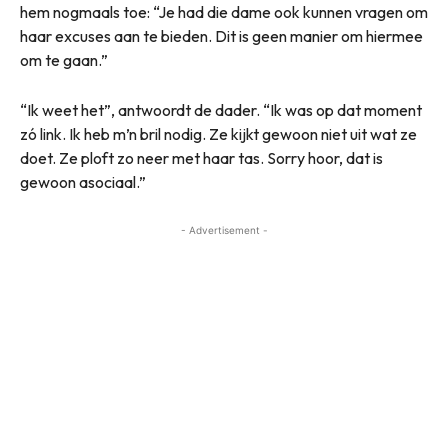
hem nogmaals toe: “Je had die dame ook kunnen vragen om
haar excuses aan te bieden. Dit is geen manier om hiermee
om te gaan.”
“Ik weet het”, antwoordt de dader. “Ik was op dat moment
zó link. Ik heb m’n bril nodig. Ze kijkt gewoon niet uit wat ze
doet. Ze ploft zo neer met haar tas. Sorry hoor, dat is
gewoon asociaal.”
- Advertisement -