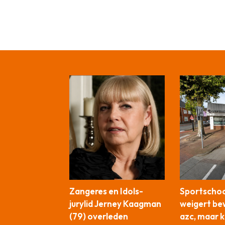
Zangeres en Idols-
Sportschool
jurylid Jerney Kaagman
weigert be
(79) overleden
azc, maar kr