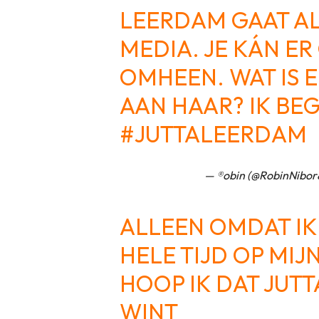
LEERDAM GAAT AL
MEDIA. JE KÁN E
OMHEEN. WAT IS 
AAN HAAR? IK BEG
#JUTTALEERDAM
— ®️obin (@RobinNibor
ALLEEN OMDAT IK
HELE TIJD OP MIJ
HOOP IK DAT JUTT
WINT