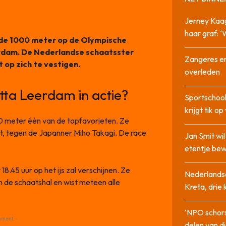
Jerney Kaa
haar graf: 
 de 1000 meter op de Olympische
erdam. De Nederlandse schaatsster
Zangeres en
 op zich te vestigen.
overleden
tta Leerdam in actie?
Sportschool
krijgt tik op
0 meter één van de topfavorieten. Ze
 rit, tegen de Japanner Miho Takagi. De race
Jan Smit wi
etentje bew
.45 uur op het ijs zal verschijnen. Ze
Nederlandse
n de schaatshal en wist meteen alle
Kreta, drie
‘NPO schor
ement -
delen van di