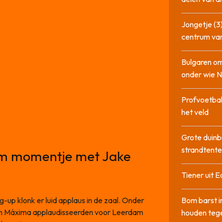
Jongetje (3)
centrum va
Bulgaren om
onder wie 
Profvoetbal
het veld
Grote duinb
strandtente
iem momentje met Jake
Tiener uit E
up klonk er luid applaus in de zaal. Onder
Bom barst i
in Máxima applaudisseerden voor Leerdam
houden tege