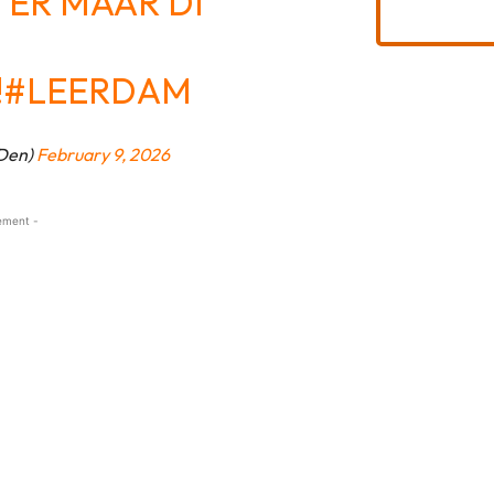
ER MAAR DI
!
#LEERDAM
Den)
February 9, 2026
ement -