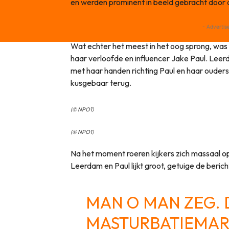
en werden prominent in beeld gebracht door d
- Advertis
Wat echter het meest in het oog sprong, w
haar verloofde en influencer Jake Paul. Lee
met haar handen richting Paul en haar ouder
kusgebaar terug.
(© NPO1)
(© NPO1)
Na het moment roeren kijkers zich massaal op
Leerdam en Paul lijkt groot, getuige de berich
MAN O MAN ZEG. 
MASTURBATIEMAR