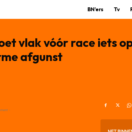
BN’ers
Tv
et vlak vóór race iets op
orme afgunst
ement -
NET BINNE