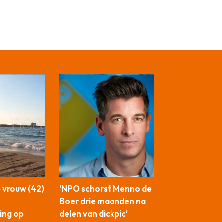
 vrouw (42)
‘NPO schorst Menno de
Boer drie maanden na
ing op
delen van dickpic’