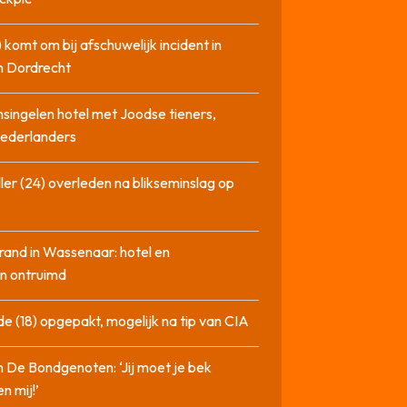
 komt om bij afschuwelijk incident in
n Dordrecht
singelen hotel met Joodse tieners,
Nederlanders
ler (24) overleden na blikseminslag op
rand in Wassenaar: hotel en
n ontruimd
de (18) opgepakt, mogelijk na tip van CIA
n De Bondgenoten: ‘Jij moet je bek
n mij!’