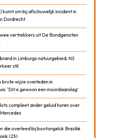
) komt om bij afschuwelijk incident in
n Dordrecht
 twee vertrekkers uit De Bondgenoten
1
 brand in Limburgs natuurgebied; NS
rkeer stil
 brute wijze overleden in
uis: ‘Dit is gewoon een moordaanslag’
plots compleet ander geluid horen over
t Mercedes
 die overleed bij bootongeluk Brazilië
sink (25)