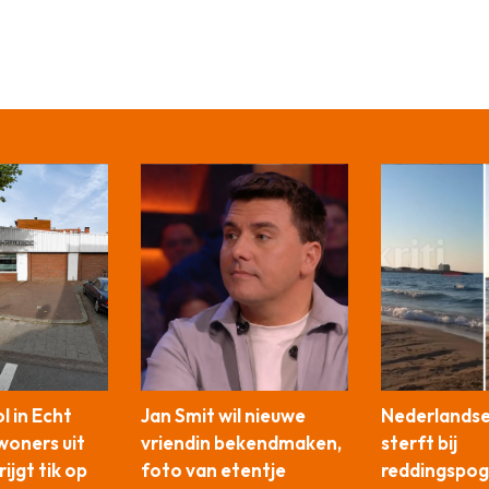
 in Echt
Jan Smit wil nieuwe
Nederlandse
woners uit
vriendin bekendmaken,
sterft bij
ijgt tik op
foto van etentje
reddingspog