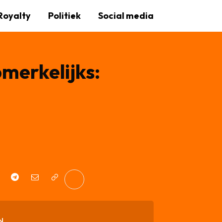
Royalty
Politiek
Social media
merkelijks:
N