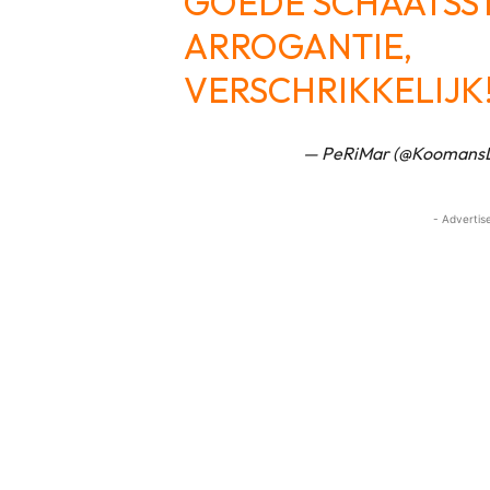
GOEDE SCHAATSST
ARROGANTIE,
VERSCHRIKKELIJK
— PeRiMar (@Koomans
- Advertis