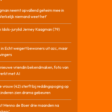
gman neemt opvallend geheim mee in
‘Werkelijk niemand weet het’
 Idols-jurylid Jerney Kaagman (79)
 in Echt weigert bewoners uit azc, maar
 vingers
l nieuwe vriendin bekendmaken, foto van
erkt met AI
 vrouw (42) sterft bij reddingspoging op
 kinderen zien drama gebeuren
st Menno de Boer drie maanden na
ckpic’