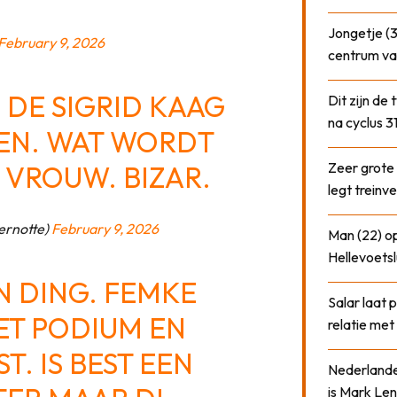
Jongetje (3
February 9, 2026
centrum va
 DE SIGRID KAAG
Dit zijn de
na cyclus 3
EN. WAT WORDT
Zeer grote
 VROUW. BIZAR.
legt treinve
ernotte)
February 9, 2026
Man (22) op
Hellevoetsl
N DING. FEMKE
Salar laat 
ET PODIUM EN
relatie me
T. IS BEST EEN
Nederlander
is Mark Len