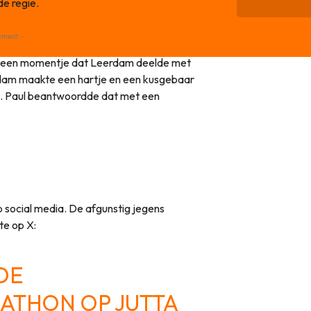
e regie.
ement -
as een momentje dat Leerdam deelde met
rdam maakte een hartje en een kusgebaar
s. Paul beantwoordde dat met een
 social media. De afgunstig jegens
te op X:
DE
ATHON OP JUTTA