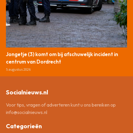
Jongetje (3) komt om bij afschuwelijk incident in
centrum van Dordrecht
5 augustus 2026
Socialnieuws.nl
Voor tips, vragen of adverteren kunt u ons bereiken op
info@socialnieuws.nl
Categorieën