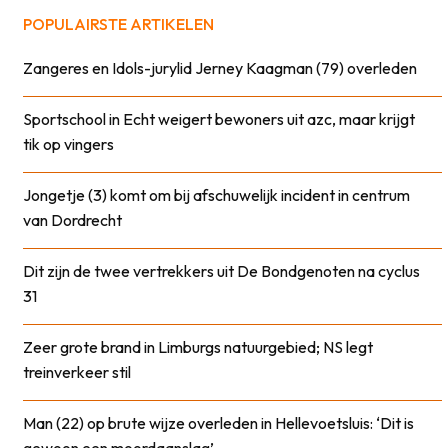
POPULAIRSTE ARTIKELEN
Zangeres en Idols-jurylid Jerney Kaagman (79) overleden
Sportschool in Echt weigert bewoners uit azc, maar krijgt
tik op vingers
Jongetje (3) komt om bij afschuwelijk incident in centrum
van Dordrecht
Dit zijn de twee vertrekkers uit De Bondgenoten na cyclus
31
Zeer grote brand in Limburgs natuurgebied; NS legt
treinverkeer stil
Man (22) op brute wijze overleden in Hellevoetsluis: ‘Dit is
gewoon een moordaanslag’