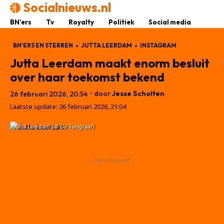
Socialnieuws.nl
BN’ers
Tv
Royalty
Politiek
Social media
BN'ERS EN STERREN
JUTTA LEERDAM
INSTAGRAM
Jutta Leerdam maakt enorm besluit
over haar toekomst bekend
• door
Jesse Scholten
26 februari 2026, 20:54
Laatste update:
26 februari 2026, 21:04
Jutta Leerdam (© De Telegraaf)
- Advertisement -