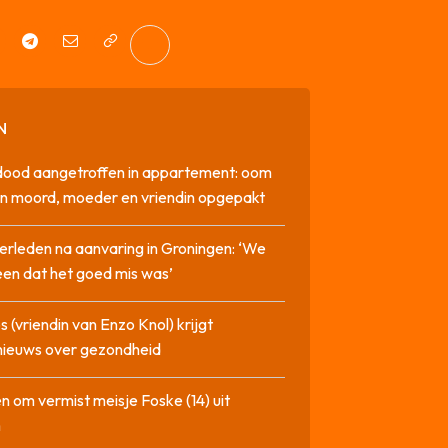
N
dood aangetroffen in appartement: oom
n moord, moeder en vriendin opgepakt
erleden na aanvaring in Groningen: ‘We
en dat het goed mis was’
 (vriendin van Enzo Knol) krijgt
nieuws over gezondheid
n om vermist meisje Foske (14) uit
m