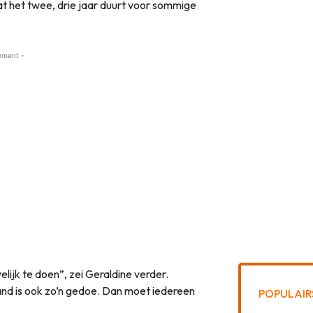
dat het twee, drie jaar duurt voor sommige
ement -
lijk te doen”, zei Geraldine verder.
and is ook zo’n gedoe. Dan moet iedereen
POPULAIR