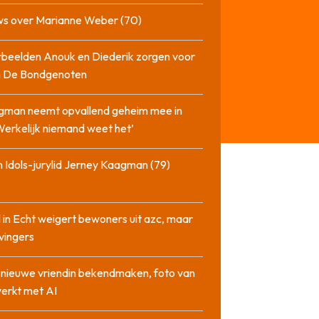
ws over Marianne Weber (70)
beelden Anouk en Diederik zorgen voor
in De Bondgenoten
gman neemt opvallend geheim mee in
‘Werkelijk niemand weet het’
 Idols-jurylid Jerney Kaagman (79)
 in Echt weigert bewoners uit azc, maar
 vingers
l nieuwe vriendin bekendmaken, foto van
erkt met AI