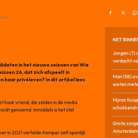
ement -
NET BINNE
Jongen (7) 
verdacht va
didaten in het nieuwe seizoen van Wie
seizoen 26, dat zich afspeelt in
Man (58) ov
haar privéleven? In dit artikel lees
wisten mete
Myron Koops
t haar vriend, die zelden in de media
schokkend 
ordt genoemd. Inmiddels is het stel
Grote zorge
Amsterda
oer in 2021 vertelde Kemper zelf openlijk