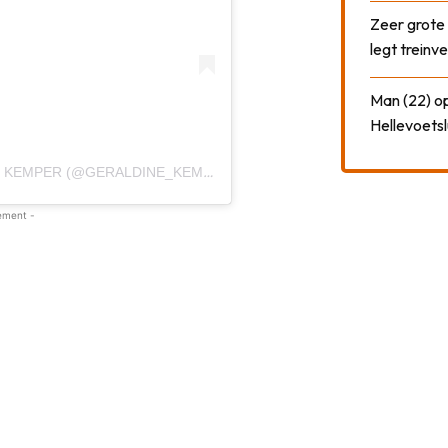
Zeer grote
legt treinve
Man (22) op
Hellevoetsl
EEN BERICHT GEDEELD DOOR GERALDINE KEMPER (@GERALDINE_KEMPER)
ement -