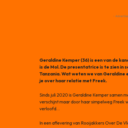
- Advertis
Geraldine Kemper (36) is een van de kan
is de Mol. De presentatrice is te zien in 
Tanzania. Wat weten we van Geraldine en 
je over haar relatie met Freek.
Sinds juli 2020 is Geraldine Kemper samen me
verschijnt maar door haar simpelweg Freek w
verloofd. .
In een aflevering van Rooijakkers Over De Vl