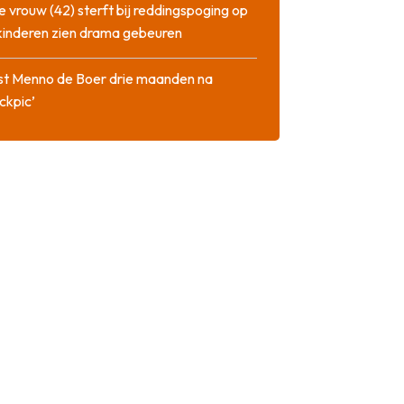
 vrouw (42) sterft bij reddingspoging op
 kinderen zien drama gebeuren
st Menno de Boer drie maanden na
ckpic’