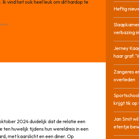
. Ik vind het ook heel leuk om dit hardop te
Heftig nieu
Slaapkamer
ement -
verbazing 
Jerney Kaa
haar graf: 
Zangeres en
overleden
Sportschool
krijgt tik op
Jan Smit wi
oktober 2024 duidelijk dat de relatie een
etentje bew
 ten huwelijk tijdens hun wereldreis in een
d, met kaarslicht en een diner. Op