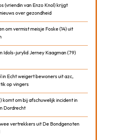
 (vriendin van Enzo Knol) krijgt
nieuws over gezondheid
n om vermist meisje Foske (14) uit
m
n Idols-jurylid Jerney Kaagman (79)
 in Echt weigert bewoners uit azc,
 tik op vingers
) komt om bij afschuwelijk incident in
n Dordrecht
 twee vertrekkers uit De Bondgenoten
1