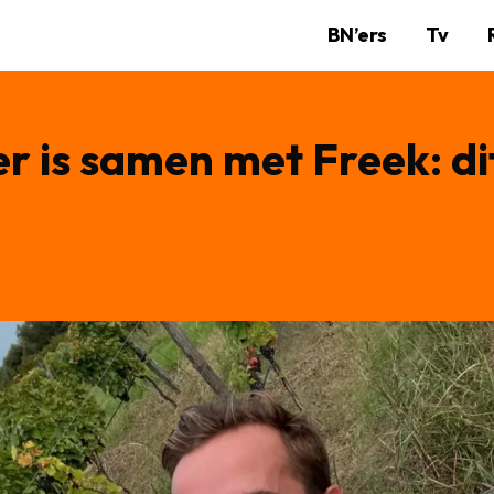
BN’ers
Tv
 is samen met Freek: di