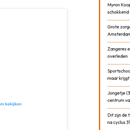
Myron Koops
schokkend 
Grote zorge
Amsterda
Zangeres e
overleden
Sportschool
maar krijgt
Jongetje (3
centrum va
am bekijken
Dit zijn de
na cyclus 3