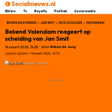
Socialnieuws.nl
BN’ers
Tv
Royalty
Politiek
Social media
BN'ERS EN STERREN
JAN SMIT
NICK SCHILDER
INSTAGRAM
Bekend Volendam reageert op
scheiding van Jan Smit
• door
Ruben de Jong
14 maart 2026, 15:28
Laatste update:
14 maart 2026, 16:10
© Jan Smit (videoclip: Tranquilo)
- Advertisement -