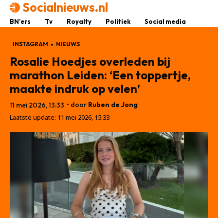
Socialnieuws.nl
BN’ers
Tv
Royalty
Politiek
Social media
INSTAGRAM
NIEUWS
Rosalie Hoedjes overleden bij
marathon Leiden: ‘Een toppertje,
maakte indruk op velen’
• door
Ruben de Jong
11 mei 2026, 13:33
Laatste update:
11 mei 2026, 15:33