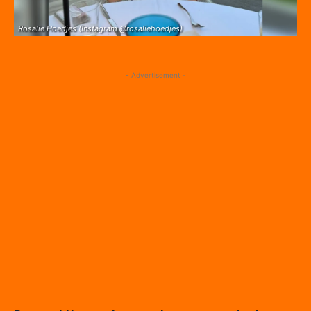
Rosalie Hoedjes (Instagram @rosaliehoedjes)
- Advertisement -