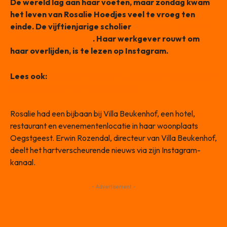
De wereld lag aan haar voeten, maar zondag kwam
het leven van Rosalie Hoedjes veel te vroeg ten
einde. De vijftienjarige scholier
overleed tijdens de
marathon van Leiden
. Haar werkgever rouwt om
haar overlijden, is te lezen op Instagram.
Lees ook:
Organisatie marathon Leiden in het nauw: grote
blunder rond overleden Rosalie (15)
Rosalie had een bijbaan bij Villa Beukenhof, een hotel,
restaurant en evenementenlocatie in haar woonplaats
Oegstgeest. Erwin Rozendal, directeur van Villa Beukenhof,
deelt het hartverscheurende nieuws via zijn Instagram-
kanaal.
- Advertisement -