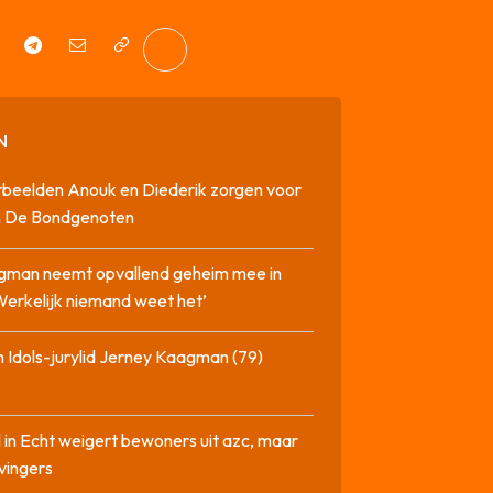
N
beelden Anouk en Diederik zorgen voor
in De Bondgenoten
gman neemt opvallend geheim mee in
‘Werkelijk niemand weet het’
 Idols-jurylid Jerney Kaagman (79)
 in Echt weigert bewoners uit azc, maar
 vingers