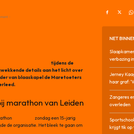
ement -
NET BINNE
Slaapkamer
verbazing 
njarige Rosalie Hoedjes
tijdens de
wekkende details aan het licht over
Jerney Kaa
eider van blaaskapel de Maretoeters
haar graf: 
erleed.
Zangeres en
 bij marathon van Leiden
overleden
rathon
overleed
zondag een 15-jarig
Sportschool
gde de organisatie. Het bleek te gaan om
krijgt tik op