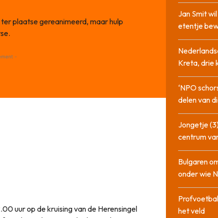
Jan Smit wi
 ter plaatse gereanimeerd, maar hulp
etentje bew
se.
Nederlandse
ement -
Kreta, drie
‘NPO schor
delen van di
Jongetje (3)
centrum va
Bulgaren om
onder wie 
Profvoetbal
00 uur op de kruising van de Herensingel
het veld