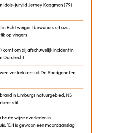
n Idols-jurylid Jerney Kaagman (79)
 in Echt weigert bewoners uit azc,
 tik op vingers
) komt om bij afschuwelijk incident in
n Dordrecht
 twee vertrekkers uit De Bondgenoten
1
 brand in Limburgs natuurgebied; NS
rkeer stil
 brute wijze overleden in
uis: ‘Dit is gewoon een moordaanslag’