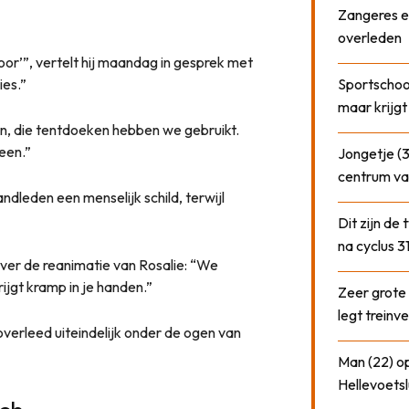
Zangeres e
overleden
door’”, vertelt hij maandag in gesprek met
ies.”
Sportschool
maar krijgt
en, die tentdoeken hebben we gebruikt.
een.”
Jongetje (3
centrum va
dleden een menselijk schild, terwijl
Dit zijn de
na cyclus 3
over de reanimatie van Rosalie: “We
rijgt kramp in je handen.”
Zeer grote
legt treinve
overleed uiteindelijk onder de ogen van
Man (22) op
Hellevoetsl