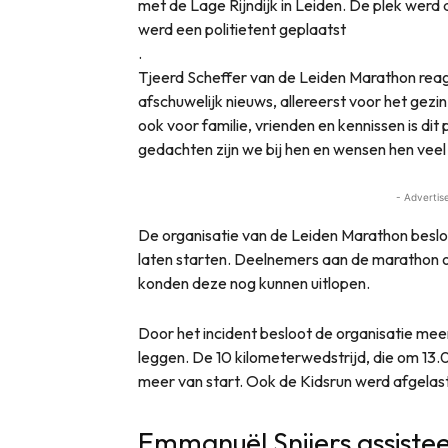
met de Lage Rijndijk in Leiden. De plek wer
werd een politietent geplaatst
.
Tjeerd Scheffer van de Leiden Marathon reag
afschuwelijk nieuws, allereerst voor het gezi
ook voor familie, vrienden en kennissen is dit 
gedachten zijn we bij hen en wensen hen veel 
- Advertis
De organisatie van de Leiden Marathon besloo
laten starten. Deelnemers aan de marathon 
konden deze nog kunnen uitlopen.
Door het incident besloot de organisatie mee
leggen. De 10 kilometerwedstrijd, die om 13.00
meer van start. Ook de Kidsrun werd afgelast
Emmanuël Snijers assistee