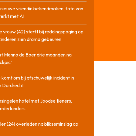
l nieuwe vriendin bekendmaken, foto van
erkt met AI
 vrouw (42) sterft bij reddingspoging op
 kinderen zien drama gebeuren
st Menno de Boer drie maanden na
ckpic’
 komt om bij afschuwelijk incident in
n Dordrecht
singelen hotel met Joodse tieners,
Nederlanders
ler (24) overleden na blikseminslag op