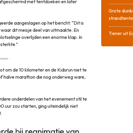
d afgeschermd met tentdoeken en later
Grote duinb
strandtente
eerde aangeslagen op het bericht: “Dit is
n waar dit meisje deel van uitmaakte. En
Tiener uit E
plotselinge overlijden een enorme klap. In
sterkte.”
ement -
t om de 10 kilometer en de Kidsrun niet te
of halve marathon die nog onderweg ware,
rdere onderdelen van het evenement stil te
 uur zou starten, ging uiteindelijk niet
.
rde bij reanimatie van