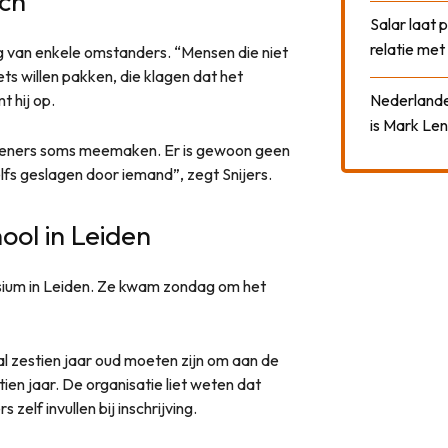
ch
Salar laat 
relatie me
g van enkele omstanders. “Mensen die niet
ets willen pakken, die klagen dat het
 hij op.
Nederlander
is Mark Len
erleners soms meemaken. Er is gewoon geen
fs geslagen door iemand”, zegt Snijers.
ool in Leiden
asium in Leiden. Ze kwam zondag om het
al zestien jaar oud moeten zijn om aan de
ien jaar. De organisatie liet weten dat
zelf invullen bij inschrijving.