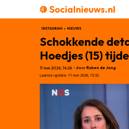
Socialnieuws.nl
INSTAGRAM
NIEUWS
Schokkende detai
Hoedjes (15) tij
• door
Ruben de Jong
11 mei 2026, 14:26
Laatste update:
11 mei 2026, 15:32