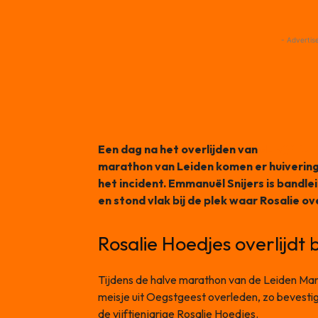
- Advertis
Een dag na het overlijden van
de vijftie
marathon van Leiden komen er huivering
het incident. Emmanuël Snijers is bandl
en stond vlak bij de plek waar Rosalie ov
Rosalie Hoedjes overlijdt
Tijdens de halve marathon van de Leiden Ma
meisje uit Oegstgeest overleden, zo bevesti
de vijftienjarige Rosalie Hoedjes.