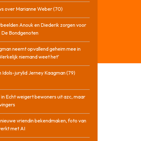
ws over Marianne Weber (70)
beelden Anouk en Diederik zorgen voor
in De Bondgenoten
gman neemt opvallend geheim mee in
‘Werkelijk niemand weet het’
 Idols-jurylid Jerney Kaagman (79)
 in Echt weigert bewoners uit azc, maar
 vingers
l nieuwe vriendin bekendmaken, foto van
erkt met AI