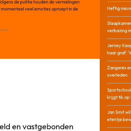
olgens de politie houden de vernielingen
Heftig nieu
e momenteel veel emoties oproept in de
Slaapkamer
verbazing 
ement -
Jerney Kaa
haar graf: 
Zangeres en
overleden
Sportschool
krijgt tik op
Jan Smit wi
etentje bew
deld en vastgebonden