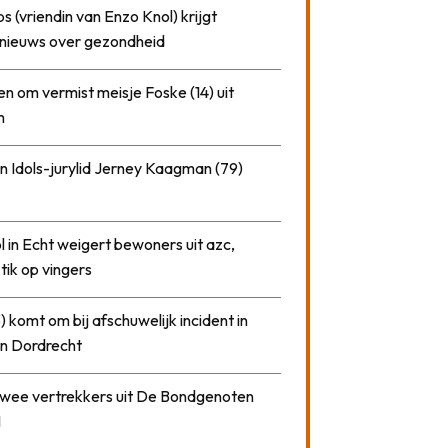
 (vriendin van Enzo Knol) krijgt
nieuws over gezondheid
n om vermist meisje Foske (14) uit
m
n Idols-jurylid Jerney Kaagman (79)
 in Echt weigert bewoners uit azc,
 tik op vingers
) komt om bij afschuwelijk incident in
n Dordrecht
 twee vertrekkers uit De Bondgenoten
1