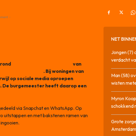
ement -
NET BINNE
Jongen (7) 
verdacht va
 rond
de geruchtmakende zaak
van
Algemeen Dagblad
. Bij woningen van
Man (58) ov
rwijl op sociale media oproepen
wisten mete
n. De burgemeester heeft daarop een
Myron Koops
schokkend 
 gedeeld via Snapchat en WhatsApp. Op
auto uitstappen en met bakstenen ramen van
Grote zorge
 ingooien.
Amsterda