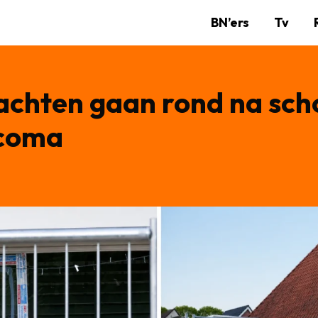
BN’ers
Tv
chten gaan rond na sch
 coma