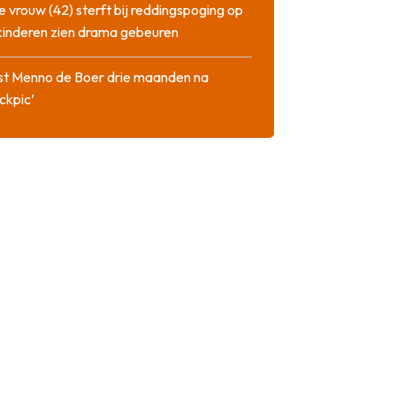
 vrouw (42) sterft bij reddingspoging op
 kinderen zien drama gebeuren
st Menno de Boer drie maanden na
ckpic’