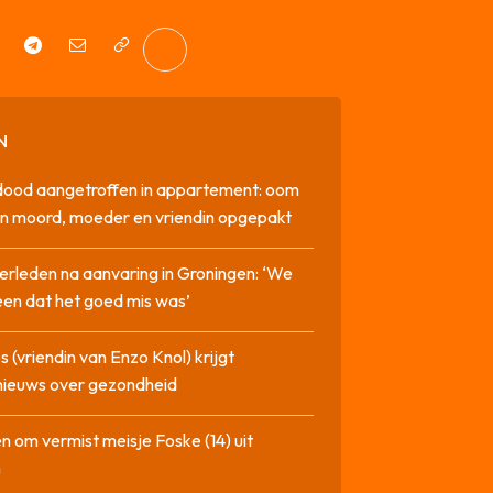
N
dood aangetroffen in appartement: oom
n moord, moeder en vriendin opgepakt
erleden na aanvaring in Groningen: ‘We
en dat het goed mis was’
 (vriendin van Enzo Knol) krijgt
nieuws over gezondheid
n om vermist meisje Foske (14) uit
m