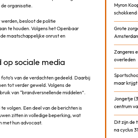
Myron Koops
de organisatie.
schokkend 
werden, besloot de politie
an te houden. Volgens het Openbaar
Grote zorge
de maatschappelijke onrust en
Amsterda
Zangeres e
overleden
d op sociale media
Sportschool
foto’s van de verdachten gedeeld. Daarbij
maar krijgt
pen tot verder geweld. Volgens de
bruik van “brandversnellende middelen”.
Jongetje (3
centrum va
 te volgen. Een deel van de berichten is
wen zitten in volledige beperking, wat
Dit zijn de
en met hun advocaat.
na cyclus 3