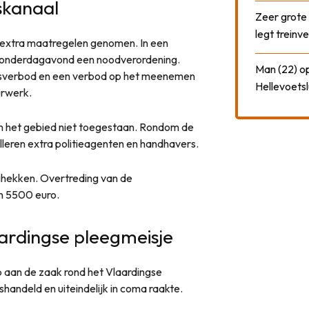
skanaal
Zeer grote
legt treinve
extra maatregelen genomen. In een
 donderdagavond een noodverordening.
Man (22) op
gsverbod en een verbod op het meenemen
Hellevoetsl
urwerk.
in het gebied niet toegestaan. Rondom de
lleren extra politieagenten en handhavers.
ghekken. Overtreding van de
n 5500 euro.
aardingse pleegmeisje
 aan de zaak rond het Vlaardingse
handeld en uiteindelijk in coma raakte.