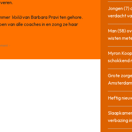
overen.
Jongen (7) 
verdacht va
nummer
Voilà
van Barbara Pravi ten gehore.
en van alle coaches in en zong ze haar
Man (58) ov
wisten mete
ement -
Myron Koops
schokkend 
Grote zorge
Amsterda
Heftig nieu
Slaapkamer
verbazing 