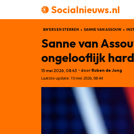
Socialnieuws.nl
BN'ERS EN STERREN
SANNE VAN ASSOUW
INS
Sanne van Assouw
ongelooflijk hard 
• door
Ruben de Jong
15 mei 2026, 08:43
Laatste update:
15 mei 2026, 08:44