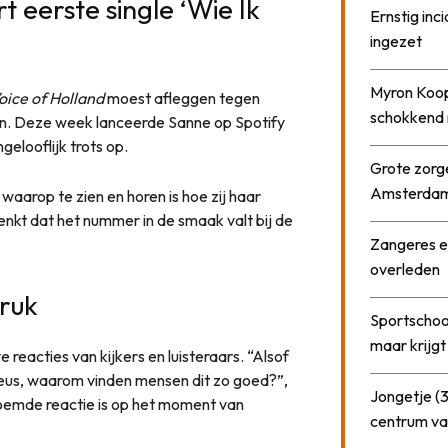
 eerste single ‘Wie Ik
Ernstig inci
ingezet
Myron Koops
oice of Holland
moest afleggen tegen
schokkend 
tten. Deze week lanceerde Sanne op Spotify
ngelooflijk trots op.
Grote zorge
Amsterda
aarop te zien en horen is hoe zij haar
enkt dat het nummer in de smaak valt bij de
Zangeres e
overleden
druk
Sportschool
maar krijgt
reacties van kijkers en luisteraars. “Alsof
ieus, waarom vinden mensen dit zo goed?”,
Jongetje (3
noemde reactie is op het moment van
centrum va