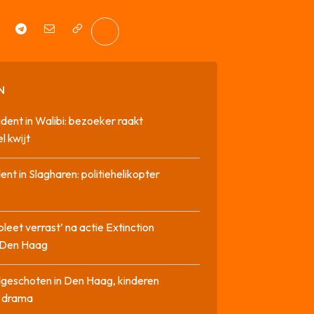
N
cident in Walibi: bezoeker raakt
l kwijt
dent in Slagharen: politiehelikopter
pleet verrast’ na actie Extinction
n Den Haag
geschoten in Den Haag, kinderen
n drama