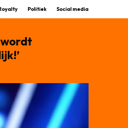
Royalty
Politiek
Social media
 wordt
jk!’