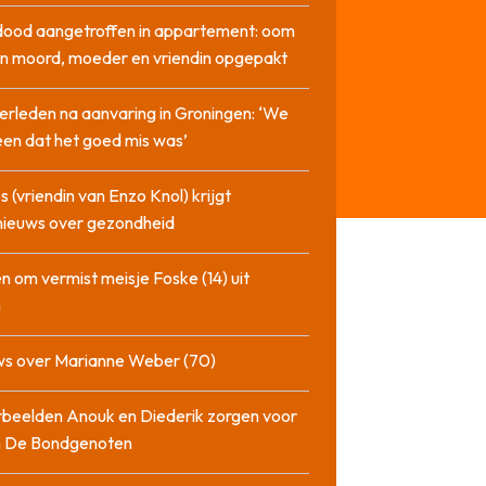
dood aangetroffen in appartement: oom
n moord, moeder en vriendin opgepakt
erleden na aanvaring in Groningen: ‘We
en dat het goed mis was’
 (vriendin van Enzo Knol) krijgt
nieuws over gezondheid
n om vermist meisje Foske (14) uit
m
ws over Marianne Weber (70)
beelden Anouk en Diederik zorgen voor
in De Bondgenoten