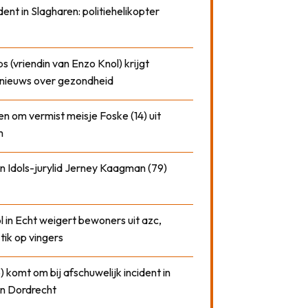
dent in Slagharen: politiehelikopter
 (vriendin van Enzo Knol) krijgt
nieuws over gezondheid
n om vermist meisje Foske (14) uit
m
n Idols-jurylid Jerney Kaagman (79)
 in Echt weigert bewoners uit azc,
 tik op vingers
) komt om bij afschuwelijk incident in
n Dordrecht