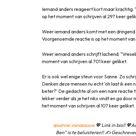
Iemand anders reageert kort maar krachtig: “
op het moment van schrijven al 297 keer gelik
Weer iemand anders komt met een dringend 
Voorgenoemde reactie is op het moment van sc
Weer iemand anders schrijft lachend: “Vresel
moment van schrijven al 701 keer geliket.
Er is ook wel enige steun voor Sanne. Zo schri
Denken deze mensen nu echt ‘oh laat ik een n
beter?’ De gedachte al om een nare reactie te
lekker verder als je het niks vindt en ga door
het moment van schrijven al 107 keer geliket.
@sanne.vanassouw
💖 Link in bio!! 💖
Ben” is te beluisteren!! ✍️ Geschr