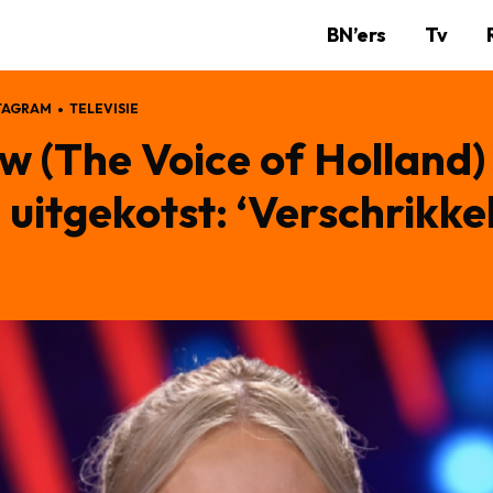
BN’ers
Tv
TAGRAM
TELEVISIE
 (The Voice of Holland)
uitgekotst: ‘Verschrikkeli