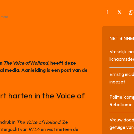
ement -
NET BINNE
Vreselijk in
lichaamsdee
an
The Voice of Holland
, heeft deze
l media. Aanleiding is een post van de
Ernstig inci
ingezet
 harten in the Voice of
Politie ‘com
Rebellion i
Vrouw dood
ndruk in
The Voice of Holland
. Ze
getuige va
entenjacht van
RTL4
en wist meteen de