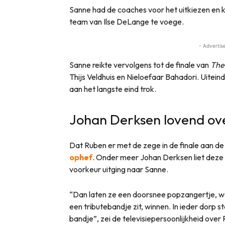
Sanne had de coaches voor het uitkiezen en koo
team van Ilse DeLange te voege.
- Advertis
Sanne reikte vervolgens tot de finale van
The
Thijs Veldhuis en Nieloefaar Bahadori. Uitein
aan het langste eind trok.
Johan Derksen lovend ov
Dat Ruben er met de zege in de finale aan de
ophef
. Onder meer Johan Derksen liet deze
voorkeur uitging naar Sanne.
“Dan laten ze een doorsnee popzangertje, waar
een tributebandje zit, winnen. In ieder dorp s
bandje”, zei de televisiepersoonlijkheid over