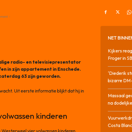
ement -
NET BINNE
Kijkers rea
Froger in 
lige radio- en televisiepresentator
fen in zijn appartement in Enschede.
‘Diederik s
zaterdag 63 zijn geworden.
bizarre DM 
cht. Uit eerste informatie blijkt dat hij in
Massaal ged
na dodelijke
volwassen kinderen
Vuurwerkdra
Costa Blan
Bas Westerweel vier volwassen kinderen