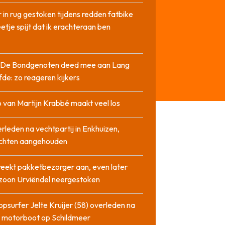
 in rug gestoken tijdens redden fatbike
etje spijt dat ik erachteraan ben
it De Bondgenoten deed mee aan Lang
fde: zo reageren kijkers
 van Martijn Krabbé maakt veel los
rleden na vechtpartij in Enkhuizen,
chten aangehouden
reekt pakketbezorger aan, even later
zoon Urviëndel neergestoken
opsurfer Jelte Kruijer (58) overleden na
t motorboot op Schildmeer