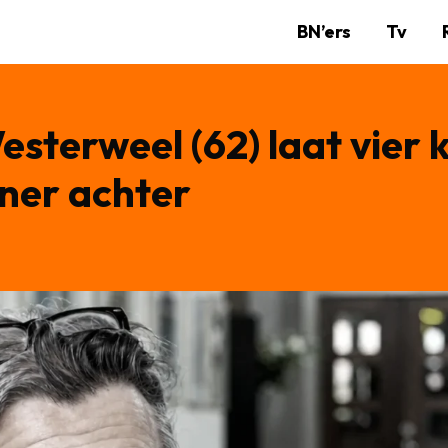
BN’ers
Tv
sterweel (62) laat vier 
ner achter