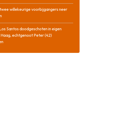
twee willekeurige voorbijgangers neer
m
Los Santos doodgeschoten in eigen
 Haag, echtgenoot Peter (42)
en