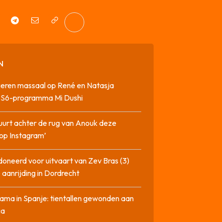
N
geren massaal op René en Natasja
SBS6-programma Mi Dushi
tuurt achter de rug van Anouk deze
op Instagram’
oneerd voor uitvaart van Zev Bras (3)
 aanrijding in Dordrecht
ma in Spanje: tientallen gewonden aan
ca