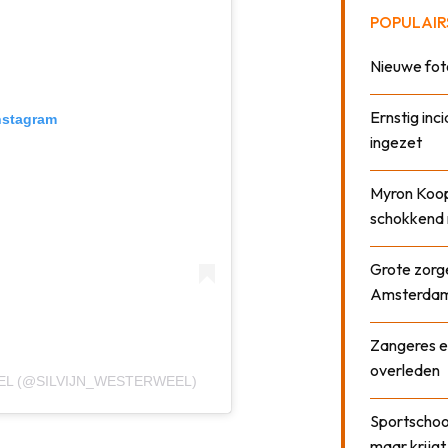
POPULAIR
Nieuwe fot
Ernstig inci
nstagram
ingezet
Myron Koops
schokkend 
Grote zorge
Amsterda
Zangeres e
overleden
EL (@SILVIJN_WESTERWEEL)
Sportschool
maar krijgt