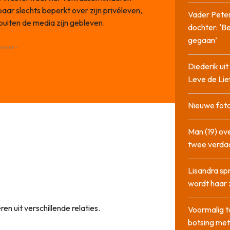
aar slechts beperkt over zijn privéleven,
Vader Peter
buiten de media zijn gebleven.
dochter: ‘Be
gegaan’
ement -
Diederik u
Leve de Lie
Nieuwe foto
Man (19) ove
twee verda
Lisandra sp
wordt haar 
en uit verschillende relaties.
Voormalig t
botsing me