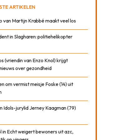
STE ARTIKELEN
o van Martijn Krabbé maakt veel los
dent in Slagharen: politiehelikopter
 (vriendin van Enzo Knol) krijgt
nieuws over gezondheid
n om vermist meisje Foske (14) uit
m
n Idols-jurylid Jerney Kaagman (79)
 in Echt weigert bewoners uit azc,
 tik op vingers