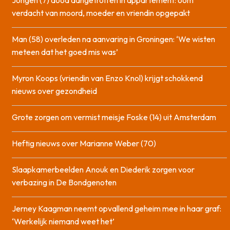
Jongen (7) dood aangetroffen in appartement: oom
verdacht van moord, moeder en vriendin opgepakt
Man (58) overleden na aanvaring in Groningen: ‘We wisten
meteen dat het goed mis was’
Myron Koops (vriendin van Enzo Knol) krijgt schokkend
nieuws over gezondheid
Grote zorgen om vermist meisje Foske (14) uit Amsterdam
Heftig nieuws over Marianne Weber (70)
Slaapkamerbeelden Anouk en Diederik zorgen voor
verbazing in De Bondgenoten
Jerney Kaagman neemt opvallend geheim mee in haar graf:
‘Werkelijk niemand weet het’