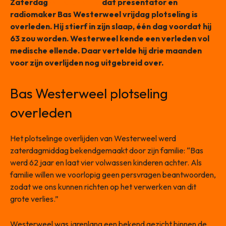
Zaterdag
werd bekend
dat presentator en
radiomaker Bas Westerweel vrijdag plotseling is
overleden. Hij stierf in zijn slaap, één dag voordat hij
63 zou worden. Westerweel kende een verleden vol
medische ellende. Daar vertelde hij drie maanden
voor zijn overlijden nog uitgebreid over.
Bas Westerweel plotseling
overleden
Het plotselinge overlijden van Westerweel werd
zaterdagmiddag bekendgemaakt door zijn familie: “Bas
werd 62 jaar en laat vier volwassen kinderen achter. Als
familie willen we voorlopig geen persvragen beantwoorden,
zodat we ons kunnen richten op het verwerken van dit
grote verlies.”
Westerweel was jarenlang een bekend gezicht binnen de