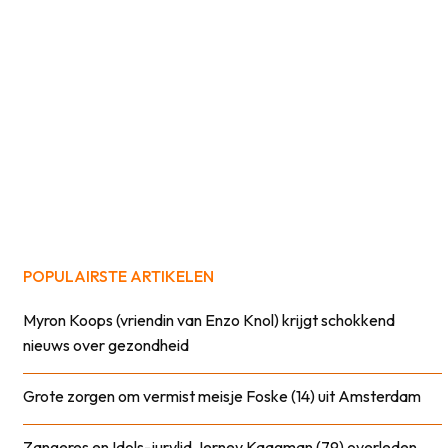
POPULAIRSTE ARTIKELEN
Myron Koops (vriendin van Enzo Knol) krijgt schokkend
nieuws over gezondheid
Grote zorgen om vermist meisje Foske (14) uit Amsterdam
Zangeres en Idols-jurylid Jerney Kaagman (79) overleden