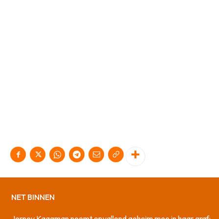
NET BINNEN
Jerney Kaagman neemt opvallend geheim mee in haar graf: