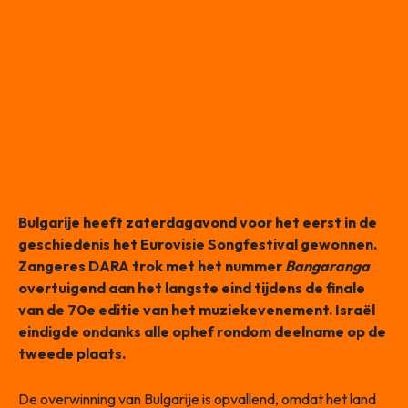
Bulgarije heeft zaterdagavond voor het eerst in de
geschiedenis het Eurovisie Songfestival gewonnen.
Zangeres DARA trok met het nummer
Bangaranga
overtuigend aan het langste eind tijdens de finale
van de 70e editie van het muziekevenement. Israël
eindigde ondanks alle ophef rondom deelname op de
tweede plaats.
De overwinning van Bulgarije is opvallend, omdat het land