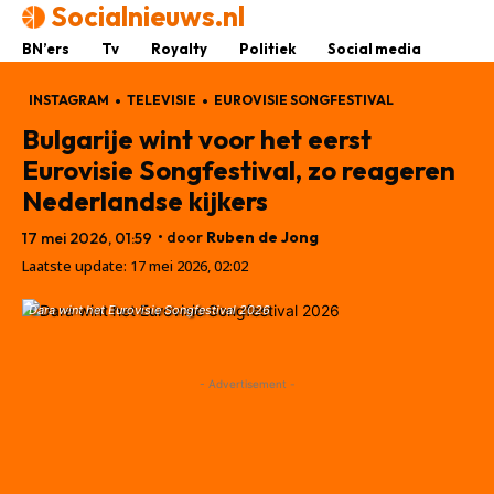
Socialnieuws.nl
BN’ers
Tv
Royalty
Politiek
Social media
INSTAGRAM
TELEVISIE
EUROVISIE SONGFESTIVAL
Bulgarije wint voor het eerst
Eurovisie Songfestival, zo reageren
Nederlandse kijkers
• door
Ruben de Jong
17 mei 2026, 01:59
Laatste update:
17 mei 2026, 02:02
Dara wint het Eurovisie Songfestival 2026
- Advertisement -