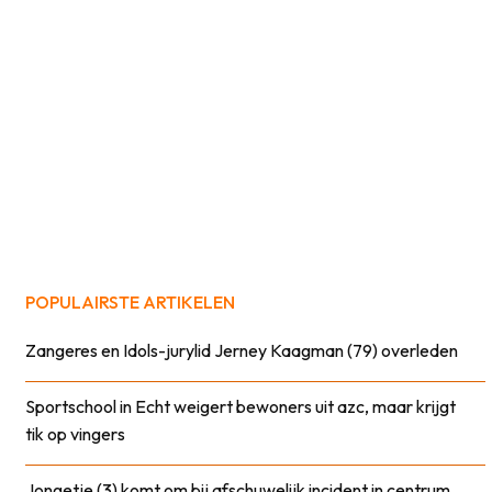
POPULAIRSTE ARTIKELEN
Zangeres en Idols-jurylid Jerney Kaagman (79) overleden
Sportschool in Echt weigert bewoners uit azc, maar krijgt
tik op vingers
Jongetje (3) komt om bij afschuwelijk incident in centrum