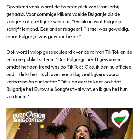
Opvallend vaak wordt de tweede plek van Israël erbij
gehaald. Voor sommige kijkers voelde Bulgarije als de
veiligere of prettigere winnaar. “Gelukkig wint Bulgarije,”
schrijft iemand. Een ander reageert: “Israël was geweldig,
maar Bulgarije was gewoon beter.”
Ook wordt volop gespeculeerd over de rol van TikTok en de
enorme publiekssteun. “Dus Bulgarije heeft gewonnen
omdat het een trend was op TikTok? Oké, ik ben nu officieel
oud”, klinkt het. Toch overheerst bij veel kijkers vooral
verbazing én gunfactor: “Dit is de eerste keer ooit dat
Bulgarije het Eurovisie Songfestival wint, en ik gun het hun
van harte.”