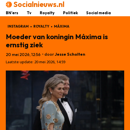
Socialnieuws.nl
BN’ers
Tv
Royalty
Politiek
Social media
INSTAGRAM
ROYALTY
MÁXIMA
Moeder van koningin Máxima is
ernstig ziek
• door
Jesse Scholten
20 mei 2026, 12:56
Laatste update:
20 mei 2026, 14:59