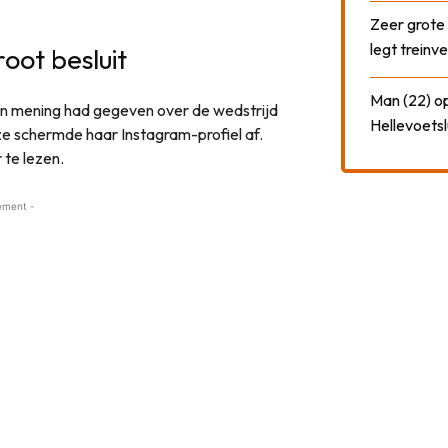
Zeer grote
legt treinve
ot besluit
Man (22) op
n mening had gegeven over de wedstrijd
Hellevoetsl
ze schermde haar Instagram-profiel af.
 te lezen.
ement -