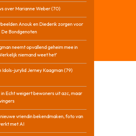
ws over Marianne Weber (70)
beelden Anouk en Diederik zorgen voor
in De Bondgenoten
gman neemt opvallend geheim mee in
‘Werkelijk niemand weet het’
 Idols-jurylid Jerney Kaagman (79)
 in Echt weigert bewoners uit azc, maar
 vingers
l nieuwe vriendin bekendmaken, foto van
erkt met AI