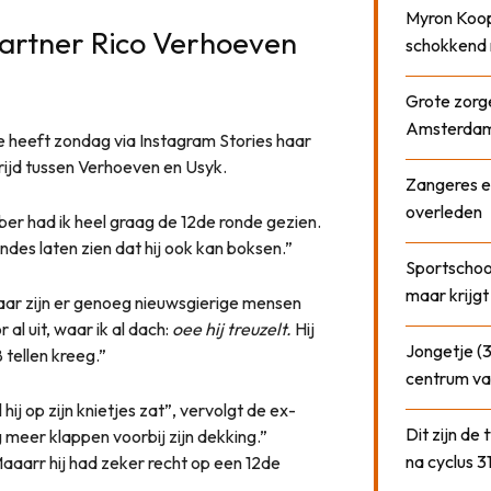
Myron Koops
artner Rico Verhoeven
schokkend 
Grote zorge
Amsterda
ne heeft zondag via Instagram Stories haar
ijd tussen Verhoeven en Usyk.
Zangeres e
overleden
bber had ik heel graag de 12de ronde gezien.
ndes laten zien dat hij ook kan boksen.”
Sportschool
maar krijgt
baar zijn er genoeg nieuwsgierige mensen
r al uit, waar ik al dach:
oee hij treuzelt.
Hij
Jongetje (3
 tellen kreeg.”
centrum va
hij op zijn knietjes zat”, vervolgt de ex-
Dit zijn de
 meer klappen voorbij zijn dekking.”
na cyclus 3
aaarr hij had zeker recht op een 12de