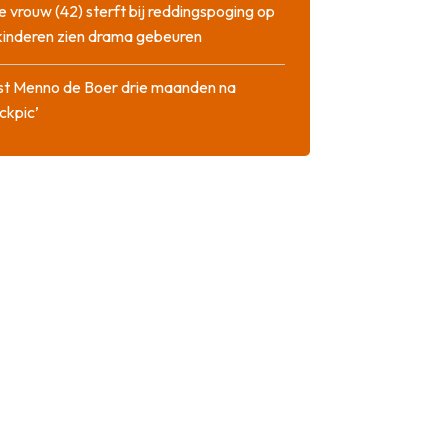
 vrouw (42) sterft bij reddingspoging op
 kinderen zien drama gebeuren
st Menno de Boer drie maanden na
ckpic’