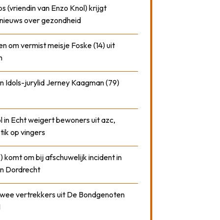
 (vriendin van Enzo Knol) krijgt
nieuws over gezondheid
n om vermist meisje Foske (14) uit
m
n Idols-jurylid Jerney Kaagman (79)
 in Echt weigert bewoners uit azc,
 tik op vingers
) komt om bij afschuwelijk incident in
n Dordrecht
 twee vertrekkers uit De Bondgenoten
1