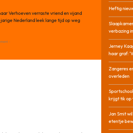
Heftig nieu
aar Verhoeven verraste vriend en vijand
7-jarige Nederland leek lange tijd op weg
Slaapkamer
verbazing 
ement -
Jerney Kaa
haar graf: 
Zangeres en
overleden
Sportschool
krijgt tik op
Jan Smit wi
etentje bew