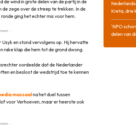
de wind in grote delen van de partij in de
Nederlandse
om de zege over de streep te trekken. In de
Kreta, drie
 ronde ging het echter mis voor hem.
‘NPO schor
ement -
delen van di
Usyk en stond vervolgens op. Hij hervatte
n rake klap die hem tot de grond dwong.
srechter oordeelde dat de Nederlander
etten en besloot de wedstrijd toe te kennen
 media massaal
na het duel tussen
 lof voor Verhoeven, maar er heerste ook
ement -