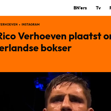
BN’ers
Tv
VERHOEVEN
INSTAGRAM
Rico Verhoeven plaatst o
erlandse bokser