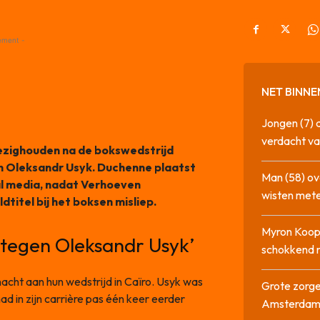
ement -
NET BINNE
Jongen (7) 
verdacht va
ezighouden na de bokswedstrijd
n Oleksandr Usyk. Duchenne plaatst
Man (58) ov
al media, nadat Verhoeven
wisten mete
itel bij het boksen misliep.
Myron Koops
 tegen Oleksandr Usyk’
schokkend 
cht aan hun wedstrijd in Caïro. Usyk was
Grote zorge
 in zijn carrière pas één keer eerder
Amsterda