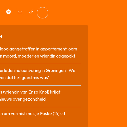
N
dood aangetroffen in appartement: oom
n moord, moeder en vriendin opgepakt
erleden na aanvaring in Groningen: ‘We
en dat het goed mis was’
 (vriendin van Enzo Knol) krijgt
nieuws over gezondheid
n om vermist meisje Foske (14) uit
m