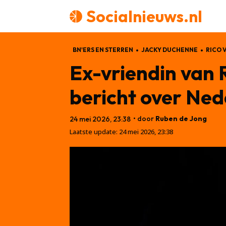
Socialnieuws.nl
BN'ERS EN STERREN
JACKY DUCHENNE
RICO 
Ex-vriendin van 
bericht over Ned
• door
Ruben de Jong
24 mei 2026, 23:38
Laatste update:
24 mei 2026, 23:38