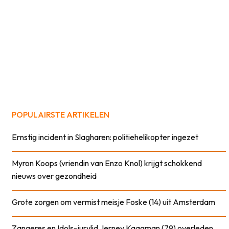
POPULAIRSTE ARTIKELEN
Ernstig incident in Slagharen: politiehelikopter ingezet
Myron Koops (vriendin van Enzo Knol) krijgt schokkend
nieuws over gezondheid
Grote zorgen om vermist meisje Foske (14) uit Amsterdam
Zangeres en Idols-jurylid Jerney Kaagman (79) overleden