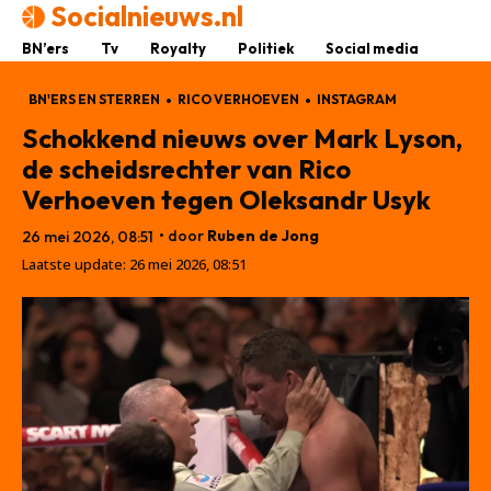
Socialnieuws.nl
BN’ers
Tv
Royalty
Politiek
Social media
BN'ERS EN STERREN
RICO VERHOEVEN
INSTAGRAM
Schokkend nieuws over Mark Lyson,
de scheidsrechter van Rico
Verhoeven tegen Oleksandr Usyk
• door
Ruben de Jong
26 mei 2026, 08:51
Laatste update:
26 mei 2026, 08:51