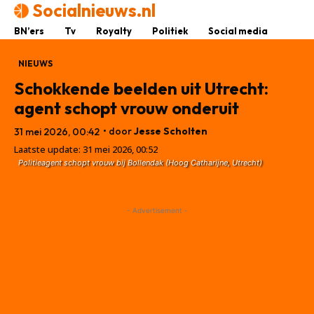
Socialnieuws.nl
BN’ers
Tv
Royalty
Politiek
Social media
NIEUWS
Schokkende beelden uit Utrecht:
agent schopt vrouw onderuit
• door
Jesse Scholten
31 mei 2026, 00:42
Laatste update:
31 mei 2026, 00:52
Politieagent schopt vrouw bij Bollendak (Hoog Catharijne, Utrecht)
- Advertisement -