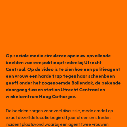
Op sociale media circuleren opnieuw opvallende
beelden van een politieoptreden bij Utrecht
Centraal. Op de video is te zien hoe een politieagent
een vrouw een harde trap tegen haar scheenbeen
geeft onder het zogenoemde Bollendak, de bekende
doorgang tussen station Utrecht Centraal en
winkelcentrum Hoog Catharijne.
De beelden zorgen voor veel discussie, mede omdat op
exact dezelfde locatie begin dit jaar al een omstreden
incident plaatsvond waarbij een agent twee vrouwen