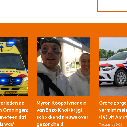
verleden na
Myron Koops (vriendin
Grote zorg
n Groningen:
van Enzo Knol) krijgt
vermist mei
 meteen dat
schokkend nieuws over
(14) uit Am
is was’
gezondheid
7 augustus 2026