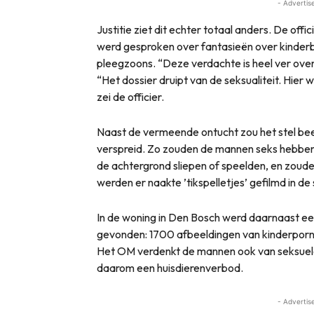
- Advertis
Justitie ziet dit echter totaal anders. De offic
werd gesproken over fantasieën over kinderbi
pleegzoons. “Deze verdachte is heel ver over
“Het dossier druipt van de seksualiteit. Hier
zei de officier.
Naast de vermeende ontucht zou het stel be
verspreid. Zo zouden de mannen seks hebben 
de achtergrond sliepen of speelden, en zoud
werden er naakte ’tikspelletjes’ gefilmd in d
In de woning in Den Bosch werd daarnaast e
gevonden: 1700 afbeeldingen van kinderporn
Het OM verdenkt de mannen ook van seksuele
daarom een huisdierenverbod.
- Advertis