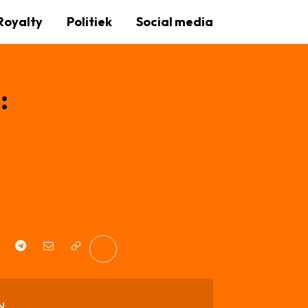
Royalty
Politiek
Social media
:
N