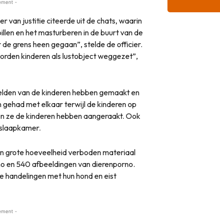
ement -
ier van justitie citeerde uit de chats, waarin
llen en het masturberen in de buurt van de
 de grens heen gegaan”, stelde de officier.
 worden kinderen als lustobject weggezet”,
elden van de kinderen hebben gemaakt en
gehad met elkaar terwijl de kinderen op
en ze de kinderen hebben aangeraakt. Ook
e slaapkamer.
en grote hoeveelheid verboden materiaal
o en 540 afbeeldingen van dierenporno.
 handelingen met hun hond en eist
ement -