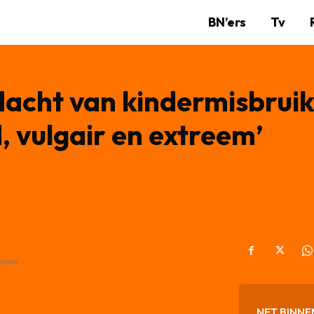
BN’ers
Tv
acht van kindermisbruik
, vulgair en extreem’
ement -
NET BINNE