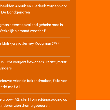
beelden Anouk en Diederik zorgen voor
in De Bondgenoten
gman neemt opvallend geheim mee in
‘Werkelijk niemand weet het’
 Idols-jurylid Jerney Kaagman (79)
 in Echt weigert bewoners uit azc, maar
 vingers
l nieuwe vriendin bekendmaken, foto van
erkt met AI
 vrouw (42) sterft bij reddingspoging op
 kinderen zien drama gebeuren