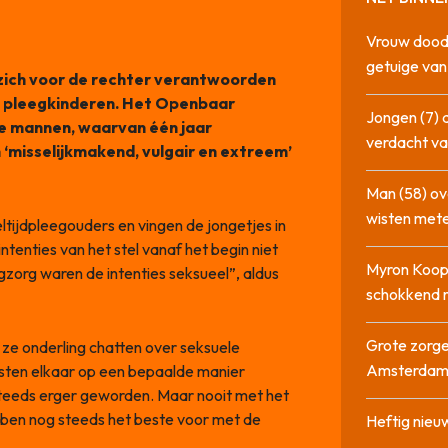
Vrouw dood
getuige va
 zich voor de rechter verantwoorden
e pleegkinderen. Het Openbaar
Jongen (7) 
 de mannen, waarvan één jaar
verdacht va
 ‘misselijkmakend, vulgair en extreem’
Man (58) ov
wisten mete
ijdpleegouders en vingen de jongetjes in
enties van het stel vanaf het begin niet
Myron Koops
zorg waren de intenties seksueel”, aldus
schokkend 
Grote zorge
 ze onderling chatten over seksuele
Amsterda
sten elkaar op een bepaalde manier
 steeds erger geworden. Maar nooit met het
ben nog steeds het beste voor met de
Heftig nieu