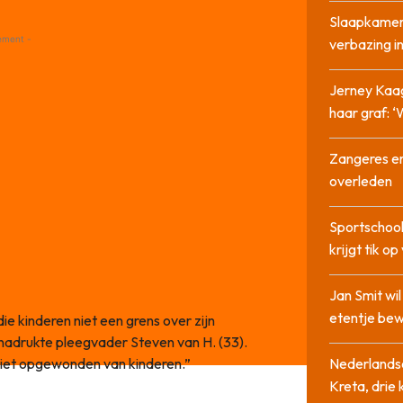
Slaapkamer
ement -
verbazing 
Jerney Kaa
haar graf: 
Zangeres en
overleden
Sportschool
krijgt tik op
Jan Smit wi
etentje bew
e kinderen niet een grens over zijn
adrukte pleegvader Steven van H. (33).
niet opgewonden van kinderen.”
Nederlandse
Kreta, drie