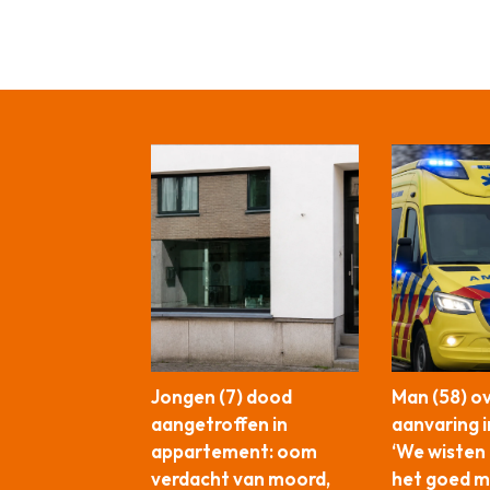
Jongen (7) dood
Man (58) o
aangetroffen in
aanvaring i
appartement: oom
‘We wisten
verdacht van moord,
het goed m