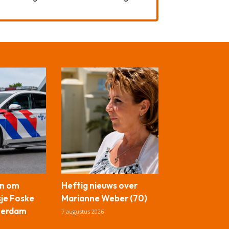
en om
Heftig nieuws over
sje Foske
Marianne Weber (70)
sterdam
7 augustus 2026