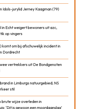
n Idols-jurylid Jerney Kaagman (79)
 in Echt weigert bewoners uit azc,
 tik op vingers
) komt om bij afschuwelijk incident in
n Dordrecht
 twee vertrekkers uit De Bondgenoten
1
 brand in Limburgs natuurgebied; NS
rkeer stil
 brute wijze overleden in
uis: ‘Dit is gewoon een moordaanslag’