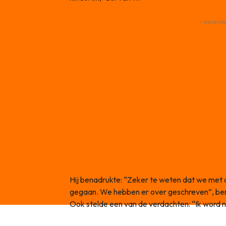
- Advertis
Hij benadrukte: “Zeker te weten dat we met di
gegaan. We hebben er over geschreven”, ben
Ook stelde een van de verdachten: “Ik word 