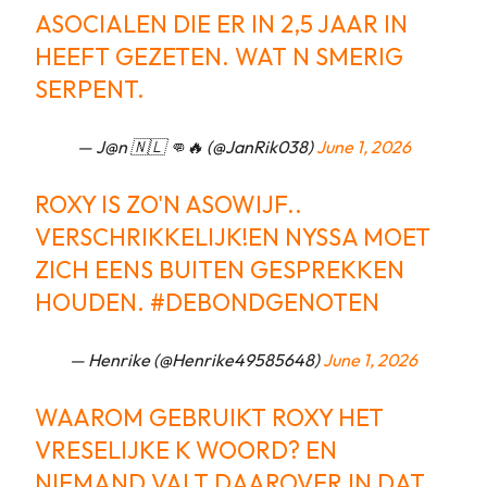
ASOCIALEN DIE ER IN 2,5 JAAR IN
HEEFT GEZETEN. WAT N SMERIG
SERPENT.
— J@n 🇳🇱 👊🔥 (@JanRik038)
June 1, 2026
ROXY IS ZO'N ASOWIJF..
VERSCHRIKKELIJK!EN NYSSA MOET
ZICH EENS BUITEN GESPREKKEN
HOUDEN.
#DEBONDGENOTEN
— Henrike (@Henrike49585648)
June 1, 2026
WAAROM GEBRUIKT ROXY HET
VRESELIJKE K WOORD? EN
NIEMAND VALT DAAROVER IN DAT