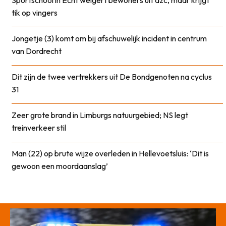
Sportschool in Echt weigert bewoners uit azc, maar krijgt
tik op vingers
Jongetje (3) komt om bij afschuwelijk incident in centrum
van Dordrecht
Dit zijn de twee vertrekkers uit De Bondgenoten na cyclus
31
Zeer grote brand in Limburgs natuurgebied; NS legt
treinverkeer stil
Man (22) op brute wijze overleden in Hellevoetsluis: ‘Dit is
gewoon een moordaanslag’