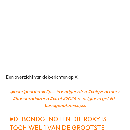
Een overzicht van de berichten op X:
@bondgenotenxclipss
#bondgenoten
#volgvoormeer
#honderdduizend
#viral
#2026
♬ origineel geluid –
bondgenotenxclipss
#DEBONDGENOTEN
DIE ROXY IS
TOCH WEL 1 VAN DE GROOTSTE