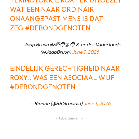
TERINGTOKKIE ROXY ER UITGEZET.
WAT EEN NAAR ORDINAIR
ONAANGEPAST MENS IS DAT
ZEG.
#DEBONDGENOTEN
— Jaap Bruun 🚜🌈🧑‍🤝‍🧑 X-er des Vaderlands
(@JaapBruun)
June 1, 2026
EINDELIJK GERECHTIGHEID NAAR
ROXY.. WAS EEN ASOCIAAL WIJF
#DEBONDGENOTEN
— Rianne (@BBGracias1)
June 1, 2026
- Advertisement -