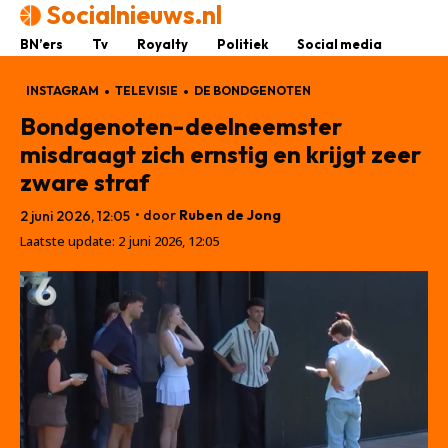
Socialnieuws.nl
BN’ers
Tv
Royalty
Politiek
Social media
INSTAGRAM
TELEVISIE
DE BONDGENOTEN
Bondgenoten-deelneemster
misdraagt zich ernstig en krijgt zeer
zware straf
• door
Ruben de Jong
2 juni 2026, 12:05
Laatste update:
2 juni 2026, 12:05