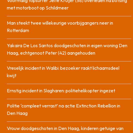
Voormalig topsurfer Jelte Kruijer (58) overleden na botsing
met motorboot op Schildmeer
Man steekt twee willekeurige voorbijgangers neer in
Rotterdam
Yakaira De Los Santos doodgeschoten in eigen woning Den
Haag, echtgenoot Peter (42) aangehouden
Vreselijk incident in Walibi: bezoeker raakt lichaamsdeel
kwijt
Ernstig incident in Slagharen: politiehelikopter ingezet
Politie ‘compleet verrast’ na actie Extinction Rebellion in
Den Haag
Vrouw doodgeschoten in Den Haag, kinderen getuige van