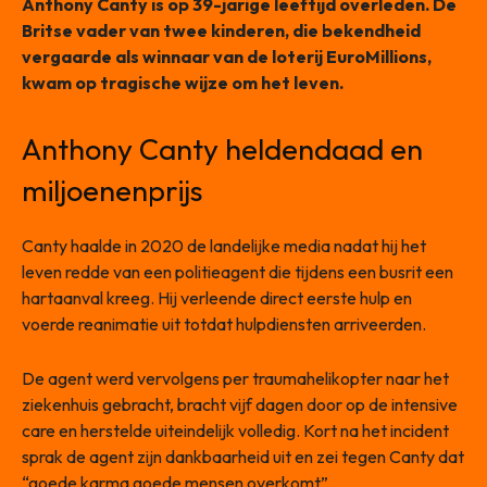
Anthony Canty is op 39-jarige leeftijd overleden. De
Britse vader van twee kinderen, die bekendheid
vergaarde als winnaar van de loterij EuroMillions,
kwam op tragische wijze om het leven.
Anthony Canty heldendaad en
miljoenenprijs
Canty haalde in 2020 de landelijke media nadat hij het
leven redde van een politieagent die tijdens een busrit een
hartaanval kreeg. Hij verleende direct eerste hulp en
voerde reanimatie uit totdat hulpdiensten arriveerden.
De agent werd vervolgens per traumahelikopter naar het
ziekenhuis gebracht, bracht vijf dagen door op de intensive
care en herstelde uiteindelijk volledig. Kort na het incident
sprak de agent zijn dankbaarheid uit en zei tegen Canty dat
“goede karma goede mensen overkomt”.