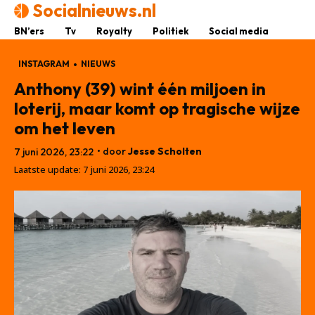
Socialnieuws.nl
BN’ers
Tv
Royalty
Politiek
Social media
INSTAGRAM
NIEUWS
Anthony (39) wint één miljoen in
loterij, maar komt op tragische wijze
om het leven
• door
Jesse Scholten
7 juni 2026, 23:22
Laatste update:
7 juni 2026, 23:24