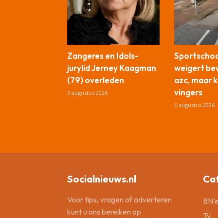
Zangeres en Idols-
Sportschool
jurylid Jerney Kaagman
weigert be
(79) overleden
azc, maar kr
vingers
6 augustus 2026
6 augustus 2026
Socialnieuws.nl
Ca
Voor tips, vragen of adverteren
BN’e
kunt u ons bereiken op
Tv