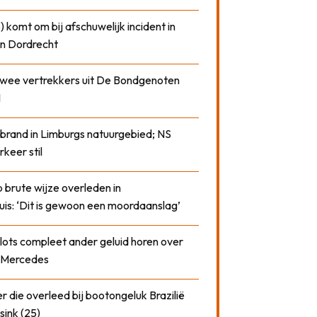
) komt om bij afschuwelijk incident in
n Dordrecht
 twee vertrekkers uit De Bondgenoten
1
 brand in Limburgs natuurgebied; NS
rkeer stil
 brute wijze overleden in
uis: ‘Dit is gewoon een moordaanslag’
plots compleet ander geluid horen over
t Mercedes
 die overleed bij bootongeluk Brazilië
sink (25)