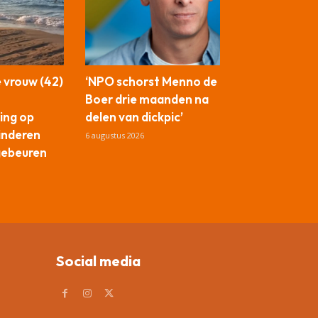
 vrouw (42)
‘NPO schorst Menno de
Boer drie maanden na
ing op
delen van dickpic’
kinderen
6 augustus 2026
gebeuren
Social media