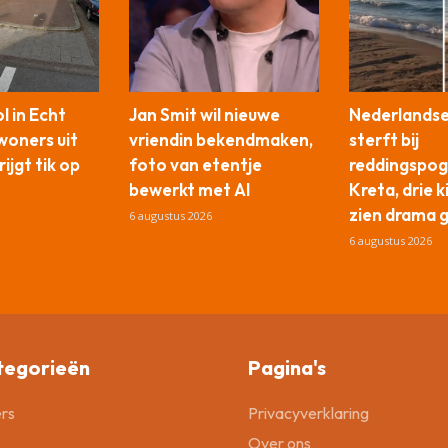
 in Echt
Jan Smit wil nieuwe
Nederlandse
woners uit
vriendin bekendmaken,
sterft bij
ijgt tik op
foto van etentje
reddingspog
bewerkt met AI
Kreta, drie 
zien drama 
6 augustus 2026
6 augustus 2026
tegorieën
Pagina's
rs
Privacyverklaring
Over ons