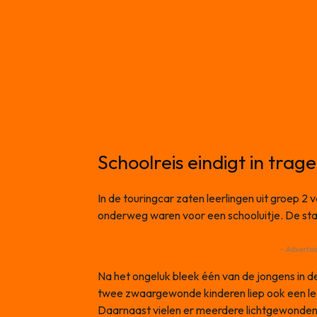
Schoolreis eindigt in trag
In de touringcar zaten leerlingen uit groep 2
onderweg waren voor een schooluitje. De sta
- Advertis
Na het ongeluk bleek één van de jongens in d
twee zwaargewonde kinderen liep ook een le
Daarnaast vielen er meerdere lichtgewonden