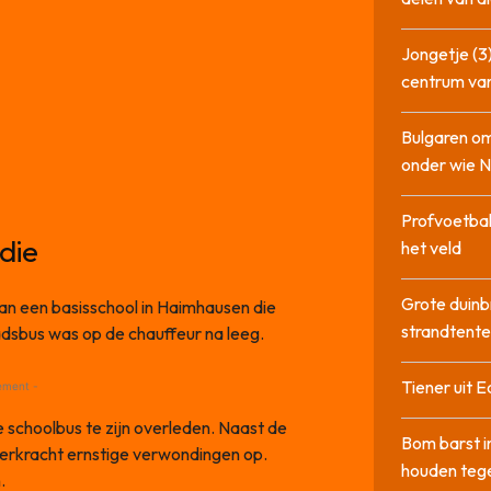
Jongetje (3)
centrum va
Bulgaren om
onder wie 
Profvoetbal
edie
het veld
Grote duinb
 van een basisschool in Haimhausen die
strandtente
dsbus was op de chauffeur na leeg.
Tiener uit E
ement -
e schoolbus te zijn overleden. Naast de
Bom barst i
erkracht ernstige verwondingen op.
houden tege
.