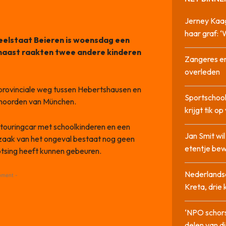
Jerney Kaa
haar graf: 
 deelstaat Beieren is woensdag een
naast raakten twee andere kinderen
Zangeres en
overleden
provinciale weg tussen Hebertshausen en
Sportschool
 noorden van München.
krijgt tik op
touringcar met schoolkinderen en een
Jan Smit wi
rzaak van het ongeval bestaat nog geen
etentje bew
botsing heeft kunnen gebeuren.
Nederlandse
ement -
Kreta, drie
‘NPO schor
delen van di