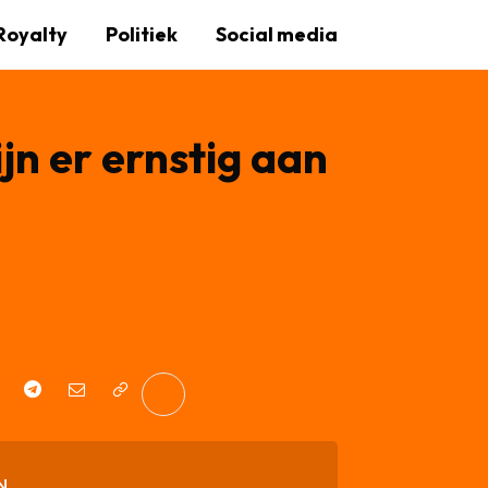
Royalty
Politiek
Social media
jn er ernstig aan
N