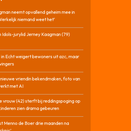
gman neemt opvallend geheim mee in
‘Werkelijk niemand weet het’
 Idols-jurylid Jerney Kaagman (79)
 in Echt weigert bewoners uit azc, maar
 vingers
l nieuwe vriendin bekendmaken, foto van
erkt met AI
 vrouw (42) sterft bij reddingspoging op
 kinderen zien drama gebeuren
st Menno de Boer drie maanden na
ckpic’