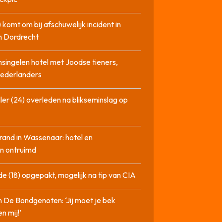
 komt om bij afschuwelijk incident in
n Dordrecht
singelen hotel met Joodse tieners,
Nederlanders
ler (24) overleden na blikseminslag op
rand in Wassenaar: hotel en
n ontruimd
de (18) opgepakt, mogelijk na tip van CIA
n De Bondgenoten: ‘Jij moet je bek
n mij!’