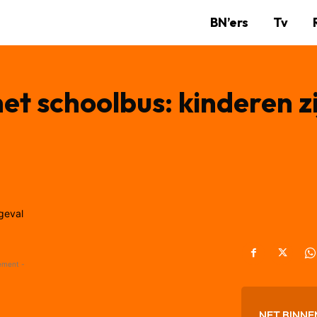
BN’ers
Tv
t schoolbus: kinderen zi
ement -
NET BINNE