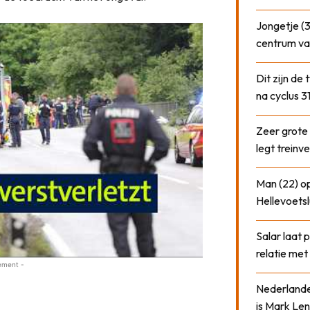
Jongetje (3
centrum va
Dit zijn de
na cyclus 3
Zeer grote
legt treinve
Man (22) op
Hellevoetsl
Salar laat 
relatie me
ement -
Nederlander
is Mark Len