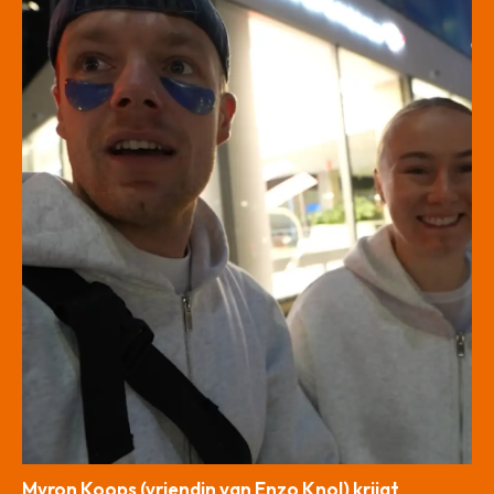
Myron Koops (vriendin van Enzo Knol) krijgt