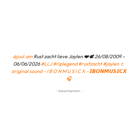
@juul.am
Rust zacht lieve Jaylen ❤️🕊️ 26/08/2009 –
06/06/2026
#LLJ
#riplegend
#rustzacht
#jaylen
♬
original sound – I B O N M U S I C X – 𝙄𝘽𝙊𝙉𝙈𝙐𝙎𝙄𝘾𝙓
🎧
- Advertisement -