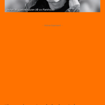
Jaylen Wiggelinkhuizen (© sv Parkhout)
- Advertisement -