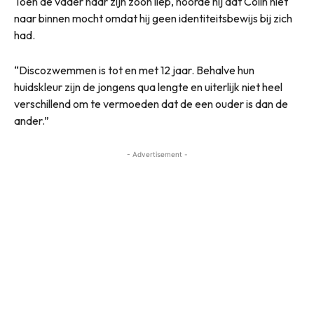
Toen de vader naar zijn zoon liep, hoorde hij dat Colin niet
naar binnen mocht omdat hij geen identiteitsbewijs bij zich
had.
“Discozwemmen is tot en met 12 jaar. Behalve hun
huidskleur zijn de jongens qua lengte en uiterlijk niet heel
verschillend om te vermoeden dat de een ouder is dan de
ander.”
- Advertisement -