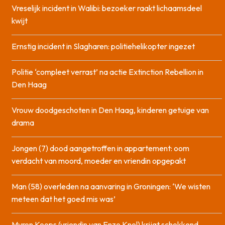
Vreselijk incident in Walibi: bezoeker raakt lichaamsdeel
kwijt
Ernstig incident in Slagharen: politiehelikopter ingezet
Politie ‘compleet verrast’ na actie Extinction Rebellion in
Den Haag
Vrouw doodgeschoten in Den Haag, kinderen getuige van
drama
Jongen (7) dood aangetroffen in appartement: oom
verdacht van moord, moeder en vriendin opgepakt
Man (58) overleden na aanvaring in Groningen: ‘We wisten
meteen dat het goed mis was’
Myron Koops (vriendin van Enzo Knol) krijgt schokkend