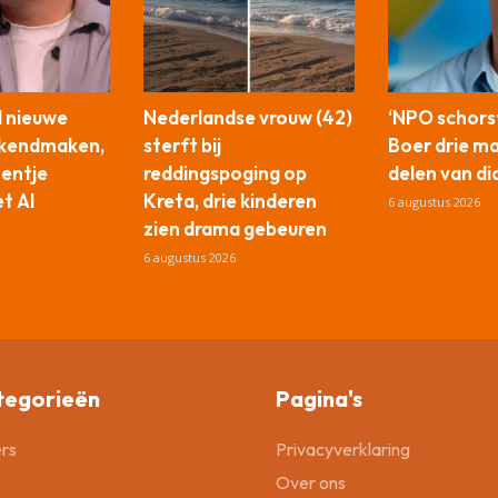
l nieuwe
Nederlandse vrouw (42)
‘NPO schors
ekendmaken,
sterft bij
Boer drie m
tentje
reddingspoging op
delen van di
t AI
Kreta, drie kinderen
6 augustus 2026
zien drama gebeuren
6 augustus 2026
tegorieën
Pagina's
rs
Privacyverklaring
Over ons