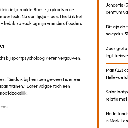
Jongetje (3
indelijk raakte Roes zijn plaats in de
centrum va
 meer leuk. Na een tijdje – eerst hield ik het
 heb ik zo vaak bij mijn vriendin of ouders
Dit zijn de
na cyclus 3
er
Zeer grote
legt treinve
cht bij sportpsycholoog Peter Vergouwen.
Man (22) op
Hellevoetsl
s. “Sinds ik bij hem ben geweest is er een
gaan trainen.” Later volgde toch een
Salar laat 
nootdzakelijk.
relatie me
ement -
Nederlander
is Mark Len