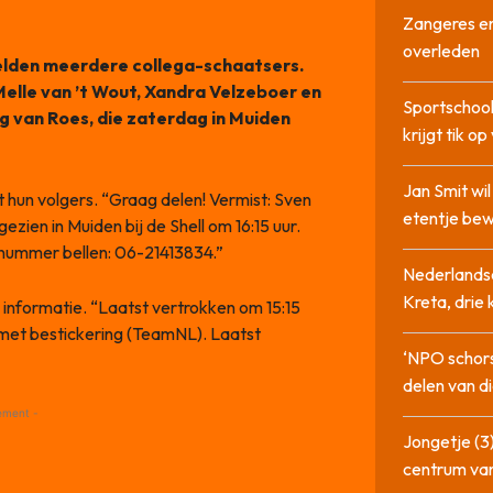
Zangeres en
overleden
melden meerdere collega-schaatsers.
Melle van ’t Wout, Xandra Velzeboer en
Sportschool
g van Roes, die zaterdag in Muiden
krijgt tik op
Jan Smit wi
 hun volgers. “Graag delen! Vermist: Sven
etentje bew
zien in Muiden bij de Shell om 16:15 uur.
 nummer bellen: 06-21413834.”
Nederlandse
Kreta, drie
informatie. “Laatst vertrokken om 15:15
) met bestickering (TeamNL). Laatst
‘NPO schor
delen van di
ement -
Jongetje (3)
centrum va