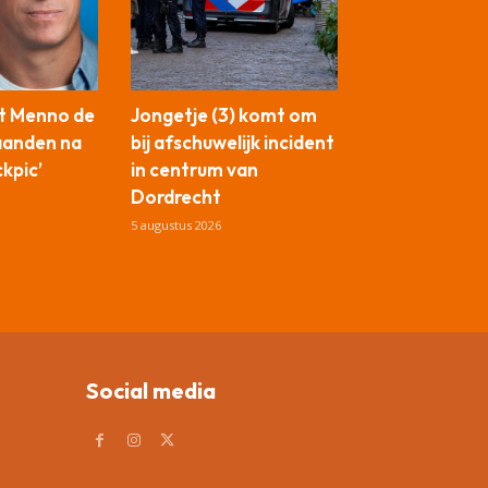
t Menno de
Jongetje (3) komt om
aanden na
bij afschuwelijk incident
ckpic’
in centrum van
Dordrecht
5 augustus 2026
Social media