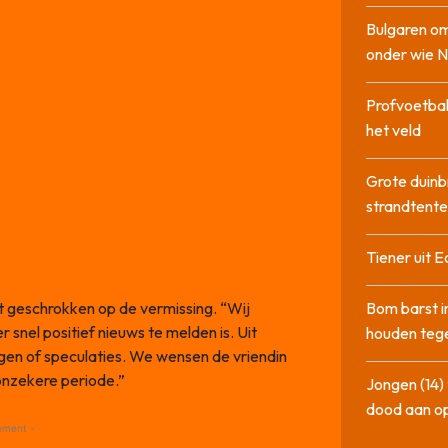
Bulgaren om
onder wie 
Profvoetbal
het veld
Grote duinb
strandtente
Tiener uit E
geschrokken op de vermissing. “Wij
Bom barst i
 snel positief nieuws te melden is. Uit
houden tege
gen of speculaties. We wensen de vriendin
 onzekere periode.”
Jongen (14) 
dood aan o
ement -