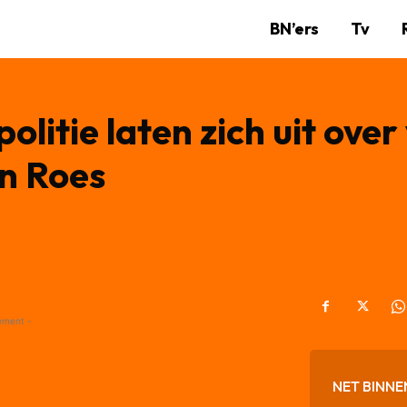
BN’ers
Tv
litie laten zich uit over
n Roes
ement -
NET BINNE