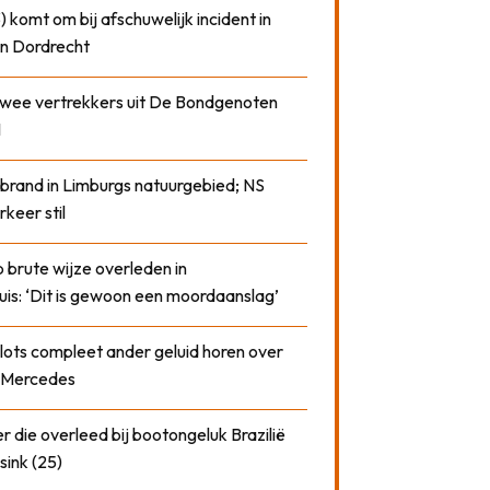
) komt om bij afschuwelijk incident in
n Dordrecht
 twee vertrekkers uit De Bondgenoten
1
 brand in Limburgs natuurgebied; NS
rkeer stil
 brute wijze overleden in
uis: ‘Dit is gewoon een moordaanslag’
plots compleet ander geluid horen over
t Mercedes
 die overleed bij bootongeluk Brazilië
sink (25)