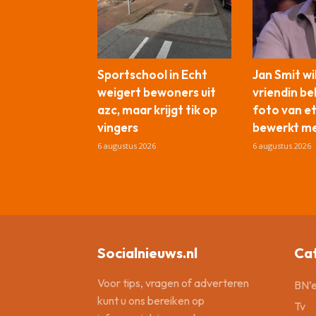
Sportschool in Echt
Jan Smit wi
weigert bewoners uit
vriendin b
azc, maar krijgt tik op
foto van e
vingers
bewerkt me
6 augustus 2026
6 augustus 2026
Socialnieuws.nl
Ca
Voor tips, vragen of adverteren
BN’e
kunt u ons bereiken op
Tv