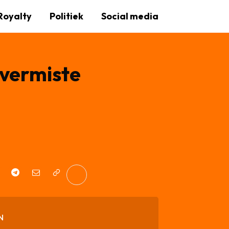
Royalty
Politiek
Social media
 vermiste
N