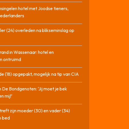
singelen hotel met Joodse tieners,
Nederlanders
ler (24) overleden na blikseminslag op
rand in Wassenaar: hotel en
n ontruimd
de (18) opgepakt, mogelijk na tip van CIA
n De Bondgenoten: ‘Jij moet je bek
n mij!’
treft zijn moeder (30) en vader (34)
p bed