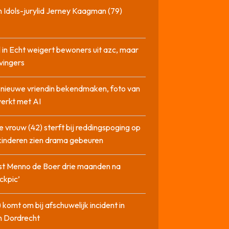
 Idols-jurylid Jerney Kaagman (79)
 in Echt weigert bewoners uit azc, maar
 vingers
l nieuwe vriendin bekendmaken, foto van
erkt met AI
 vrouw (42) sterft bij reddingspoging op
 kinderen zien drama gebeuren
st Menno de Boer drie maanden na
ckpic’
 komt om bij afschuwelijk incident in
n Dordrecht