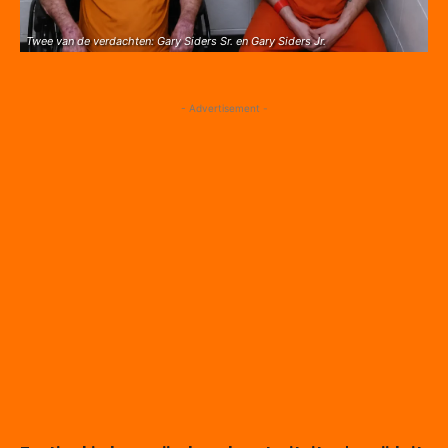
Twee van de verdachten: Gary Siders Sr. en Gary Siders Jr.
- Advertisement -