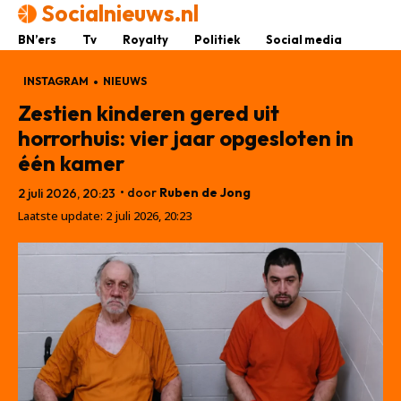
Socialnieuws.nl
BN’ers
Tv
Royalty
Politiek
Social media
INSTAGRAM
NIEUWS
Zestien kinderen gered uit
horrorhuis: vier jaar opgesloten in
één kamer
• door
Ruben de Jong
2 juli 2026, 20:23
Laatste update:
2 juli 2026, 20:23