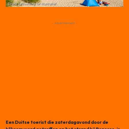
Strand (afbeelding ter illustratie)
- Advertisement -
Een Duitse toerist die zaterdagavond door de