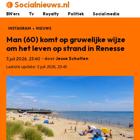
Socialnieuws.nl
BN’ers
Tv
Royalty
Politiek
Social media
INSTAGRAM
NIEUWS
Man (60) komt op gruwelijke wijze
om het leven op strand in Renesse
• door
Jesse Scholten
3 juli 2026, 23:40
Laatste update:
3 juli 2026, 23:45