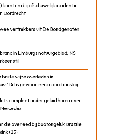
) komt om bij afschuwelijk incident in
n Dordrecht
 twee vertrekkers uit De Bondgenoten
1
 brand in Limburgs natuurgebied; NS
rkeer stil
 brute wijze overleden in
uis: ‘Dit is gewoon een moordaanslag’
plots compleet ander geluid horen over
t Mercedes
 die overleed bij bootongeluk Brazilië
sink (25)