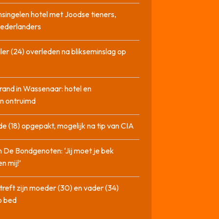
singelen hotel met Joodse tieners,
Nederlanders
ler (24) overleden na blikseminslag op
rand in Wassenaar: hotel en
n ontruimd
de (18) opgepakt, mogelijk na tip van CIA
n De Bondgenoten: ‘Jij moet je bek
n mij!’
treft zijn moeder (30) en vader (34)
p bed