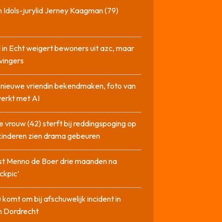
 Idols-jurylid Jerney Kaagman (79)
 in Echt weigert bewoners uit azc, maar
 vingers
l nieuwe vriendin bekendmaken, foto van
erkt met AI
 vrouw (42) sterft bij reddingspoging op
 kinderen zien drama gebeuren
st Menno de Boer drie maanden na
ckpic’
 komt om bij afschuwelijk incident in
n Dordrecht