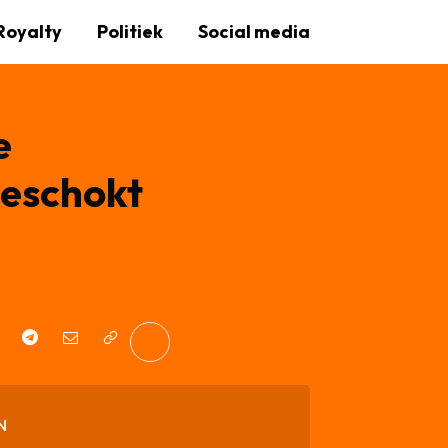
Royalty
Politiek
Social media
e
geschokt
N