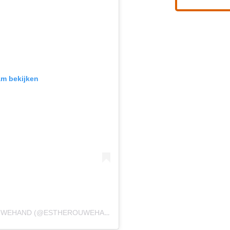
am bekijken
EEN BERICHT GEDEELD DOOR ESTHER OUWEHAND (@ESTHEROUWEHANDPVDD)