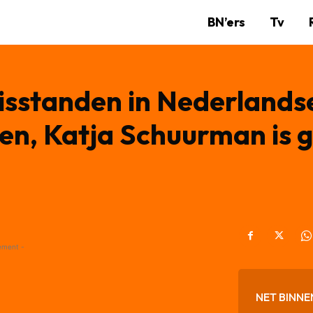
BN’ers
Tv
isstanden in Nederlands
en, Katja Schuurman is 
ement -
NET BINNE