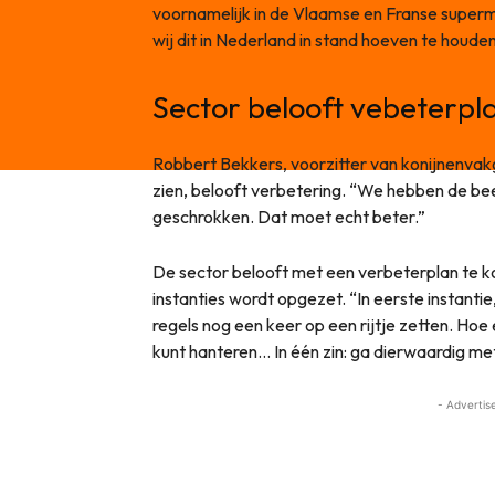
voornamelijk in de Vlaamse en Franse super
wij dit in Nederland in stand hoeven te houde
Sector belooft vebeterpl
Robbert Bekkers, voorzitter van konijnenvak
zien, belooft verbetering. “We hebben de bee
geschrokken. Dat moet echt beter.”
De sector belooft met een verbeterplan te 
instanties wordt opgezet. “In eerste instanti
regels nog een keer op een rijtje zetten. Hoe
kunt hanteren… In één zin: ga dierwaardig met
- Advertis