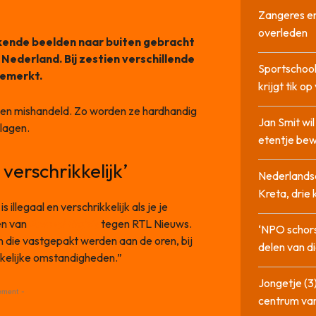
Zangeres en
overleden
kende beelden naar buiten gebracht
Nederland. Bij zestien verschillende
Sportschool
gemerkt.
krijgt tik op
rden mishandeld. Zo worden ze hardhandig
Jan Smit wi
lagen.
etentje bew
 verschrikkelijk’
Nederlandse
Kreta, drie
 illegaal en verschrikkelijk als je je
en van
Animal Rights
tegen RTL Nieuws.
‘NPO schor
 die vastgepakt werden aan de oren, bij
delen van di
kelijke omstandigheden.”
Jongetje (3)
ement -
centrum va