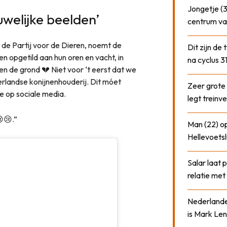
Jongetje (3
uwelijke beelden’
centrum va
e Partij voor de Dieren, noemt de
Dit zijn de
n opgetild aan hun oren en vacht, in
na cyclus 3
n de grond 💔 Niet voor ‘t eerst dat we
ederlandse konijnenhouderij. Dit móet
Zeer grote
e op sociale media.
legt treinve
😢.”
Man (22) op
Hellevoetsl
Salar laat 
relatie me
Nederlander
is Mark Len