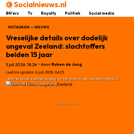
Socialnieuws.nl
BN’ers
Tv
Royalty
Politiek
Social media
INSTAGRAM
NIEUWS
Vreselijke details over dodelijk
ongeval Zeeland: slachtoffers
beiden 15 jaar
• door
Ruben de Jong
5 juli 2026, 18:24
Laatste update:
6 juli 2026, 04:25
Mert en Micah kwamen zondag om het leven bij een verkeersongeval in
Zeeland (© Hart van Nederland)
- Advertisement -