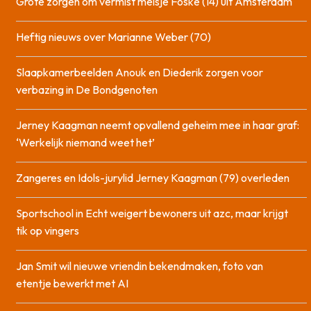
Grote zorgen om vermist meisje Foske (14) uit Amsterdam
Heftig nieuws over Marianne Weber (70)
Slaapkamerbeelden Anouk en Diederik zorgen voor
verbazing in De Bondgenoten
Jerney Kaagman neemt opvallend geheim mee in haar graf:
‘Werkelijk niemand weet het’
Zangeres en Idols-jurylid Jerney Kaagman (79) overleden
Sportschool in Echt weigert bewoners uit azc, maar krijgt
tik op vingers
Jan Smit wil nieuwe vriendin bekendmaken, foto van
etentje bewerkt met AI