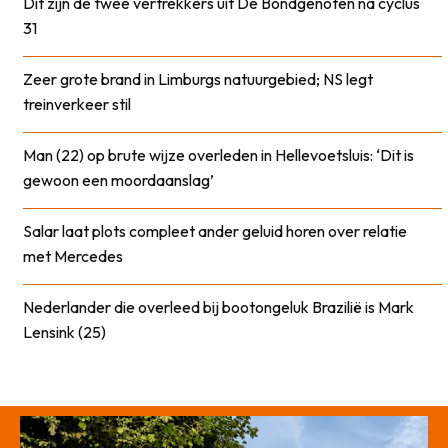
Dit zijn de twee vertrekkers uit De Bondgenoten na cyclus
31
Zeer grote brand in Limburgs natuurgebied; NS legt
treinverkeer stil
Man (22) op brute wijze overleden in Hellevoetsluis: ‘Dit is
gewoon een moordaanslag’
Salar laat plots compleet ander geluid horen over relatie
met Mercedes
Nederlander die overleed bij bootongeluk Brazilië is Mark
Lensink (25)