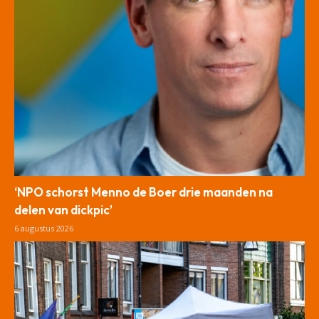
‘NPO schorst Menno de Boer drie maanden na
delen van dickpic’
6 augustus 2026