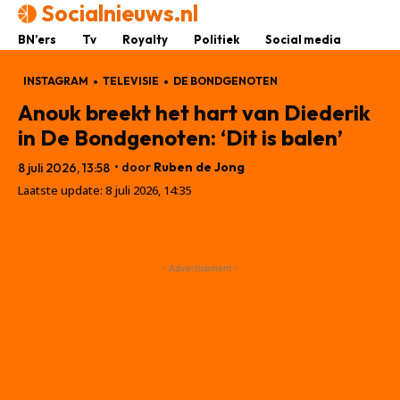
Socialnieuws.nl
BN’ers
Tv
Royalty
Politiek
Social media
INSTAGRAM
TELEVISIE
DE BONDGENOTEN
Anouk breekt het hart van Diederik
in De Bondgenoten: ‘Dit is balen’
• door
Ruben de Jong
8 juli 2026, 13:58
Laatste update:
8 juli 2026, 14:35
- Advertisement -