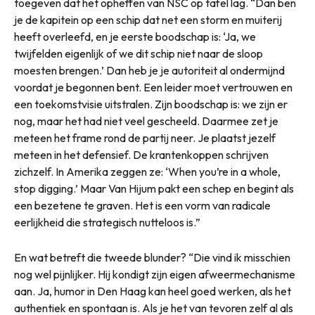
toegeven dat het opheffen van NSC op tafel lag. “Dan ben
je de kapitein op een schip dat net een storm en muiterij
heeft overleefd, en je eerste boodschap is: ‘Ja, we
twijfelden eigenlijk of we dit schip niet naar de sloop
moesten brengen.’ Dan heb je je autoriteit al ondermijnd
voordat je begonnen bent. Een leider moet vertrouwen en
een toekomstvisie uitstralen. Zijn boodschap is: we zijn er
nog, maar het had niet veel gescheeld. Daarmee zet je
meteen het frame rond de partij neer. Je plaatst jezelf
meteen in het defensief. De krantenkoppen schrijven
zichzelf. In Amerika zeggen ze: ‘When you’re in a whole,
stop digging.’ Maar Van Hijum pakt een schep en begint als
een bezetene te graven. Het is een vorm van radicale
eerlijkheid die strategisch nutteloos is.”
En wat betreft die tweede blunder? “Die vind ik misschien
nog wel pijnlijker. Hij kondigt zijn eigen afweermechanisme
aan. Ja, humor in Den Haag kan heel goed werken, als het
authentiek en spontaan is. Als je het van tevoren zelf al als