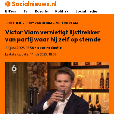
Socialnieuws.nl
BN’ers
Tv
Royalty
Politiek
Social media
POLITIEK
EDDY VAN HIJUM
VICTOR VLAM
Victor Vlam vernietigt lijsttrekker
van partij waar hij zelf op stemde
• door
redactie
22 juni 2025, 15:58
Laatste update:
11 juli 2025, 18:09