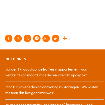
NET BINNEN
Jongen (7) dood aangetroffen in appartement: oom
verdacht van moord, moeder en vriendin opgepakt
Man (58) overleden na aanvaring in Groningen: ‘We wisten
meteen dat het goed mis was’
Myron Koops (vriendin van Enzo Knol) krijgt schokkend