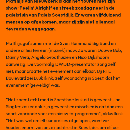
Matthijs van Nieuwkerk is aan het touren met zijn
show ‘Feelin’ Alright’ en streek zondag neer in de
paleistuin van Paleis Soestdijk. Er waren vijfduizend
mensen op afgekomen, maar zij zijn niet allemaal
tevreden weggegaan.
Matthijs gaf samen met de Sven Hammond Big Band en
andere artiesten een (muziek)show. Zo waren Douwe Bob,
Danny Vera, Angela Groothuizen en Nico Dijkshoorn
aanwezig. De voormalig DWDD-presentator zong zelf
niet, maar praatte het evenement aan elkaar. Bij RTL
Boulevard zei Luuk Ikink, zelf woonachtig in Soest, dat het
evenement ‘geweldig’ was.
“Het zoemt echt rond in Soest hoe leuk dit is geweest. Jan
Slagter zou er ook zijn geweest en misschien is dat dan een
soort voorbode voor een nieuw tv-programma”, aldus Ikink
“Het was wel om elf uur precies afgelopen, want we
houden enorm van onze nachtrust in Soest, dus om elf uur