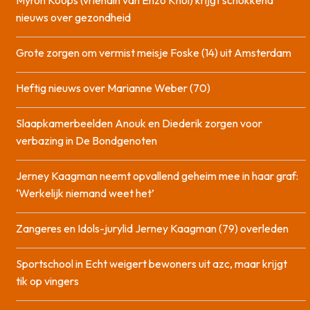
Myron Koops (vriendin van Enzo Knol) krijgt schokkend
nieuws over gezondheid
Grote zorgen om vermist meisje Foske (14) uit Amsterdam
Heftig nieuws over Marianne Weber (70)
Slaapkamerbeelden Anouk en Diederik zorgen voor
verbazing in De Bondgenoten
Jerney Kaagman neemt opvallend geheim mee in haar graf:
‘Werkelijk niemand weet het’
Zangeres en Idols-jurylid Jerney Kaagman (79) overleden
Sportschool in Echt weigert bewoners uit azc, maar krijgt
tik op vingers