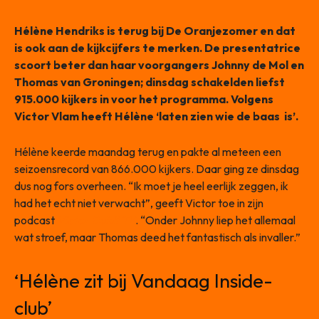
Hélène Hendriks is terug bij De Oranjezomer en dat
is ook aan de kijkcijfers te merken. De presentatrice
scoort beter dan haar voorgangers Johnny de Mol en
Thomas van Groningen; dinsdag schakelden liefst
915.000 kijkers in voor het programma. Volgens
Victor Vlam heeft Hélène ‘laten zien wie de baas is’.
Hélène keerde maandag terug en pakte al meteen een
seizoensrecord van 866.000 kijkers. Daar ging ze dinsdag
dus nog fors overheen. “Ik moet je heel eerlijk zeggen, ik
had het echt niet verwacht”, geeft Victor toe in zijn
podcast
Victor Duidt TV
. “Onder Johnny liep het allemaal
wat stroef, maar Thomas deed het fantastisch als invaller.”
‘Hélène zit bij Vandaag Inside-
club’