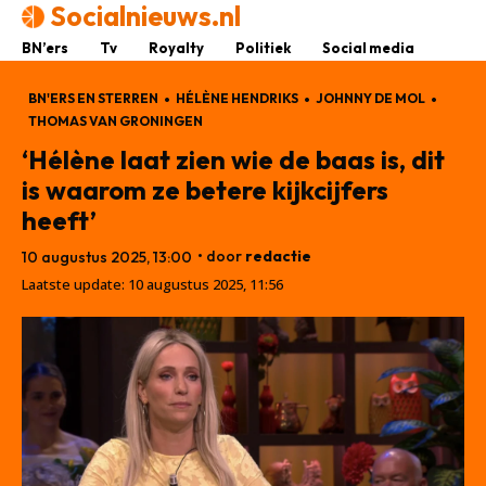
Socialnieuws.nl
BN’ers
Tv
Royalty
Politiek
Social media
BN'ERS EN STERREN
HÉLÈNE HENDRIKS
JOHNNY DE MOL
THOMAS VAN GRONINGEN
‘Hélène laat zien wie de baas is, dit
is waarom ze betere kijkcijfers
heeft’
• door
redactie
10 augustus 2025, 13:00
Laatste update:
10 augustus 2025, 11:56