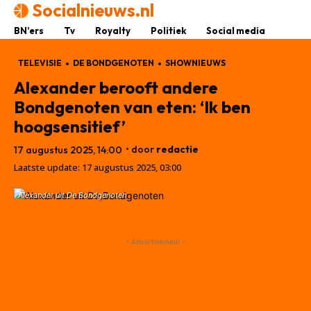
Socialnieuws.nl
BN’ers
Tv
Royalty
Politiek
Social media
TELEVISIE
DE BONDGENOTEN
SHOWNIEUWS
Alexander berooft andere
Bondgenoten van eten: ‘Ik ben
hoogsensitief’
• door
redactie
17 augustus 2025, 14:00
Laatste update:
17 augustus 2025, 03:00
Alexander uit De Bondgenoten
- Advertisement -