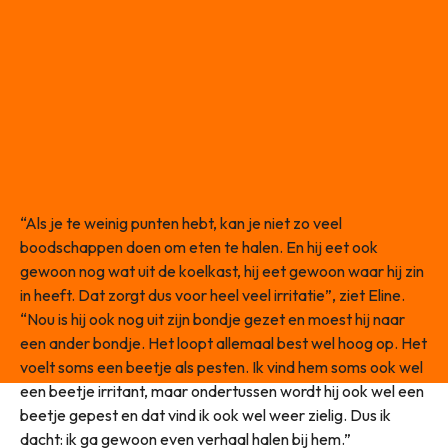
“Als je te weinig punten hebt, kan je niet zo veel
boodschappen doen om eten te halen. En hij eet ook
gewoon nog wat uit de koelkast, hij eet gewoon waar hij zin
in heeft. Dat zorgt dus voor heel veel irritatie”, ziet Eline.
“Nou is hij ook nog uit zijn bondje gezet en moest hij naar
een ander bondje. Het loopt allemaal best wel hoog op. Het
voelt soms een beetje als pesten. Ik vind hem soms ook wel
een beetje irritant, maar ondertussen wordt hij ook wel een
beetje gepest en dat vind ik ook wel weer zielig. Dus ik
dacht: ik ga gewoon even verhaal halen bij hem.”