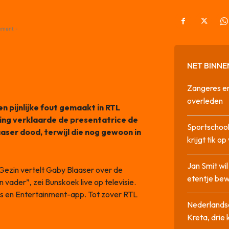
ement -
NET BINNE
Zangeres en
overleden
pijnlijke fout gemaakt in RTL
ing verklaarde de presentatrice de
Sportschool
aser dood, terwijl die nog gewoon in
krijgt tik op
Jan Smit wi
jn Gezin vertelt Gaby Blaaser over de
etentje bew
vader”, zei Bunskoek live op televisie.
ws en Entertainment-app. Tot zover RTL
Nederlandse
Kreta, drie