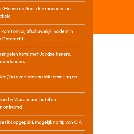
st Menno de Boer drie maanden na
ckpic’
 komt om bij afschuwelijk incident in
n Dordrecht
singelen hotel met Joodse tieners,
Nederlanders
ler (24) overleden na blikseminslag op
rand in Wassenaar: hotel en
n ontruimd
de (18) opgepakt, mogelijk na tip van CIA