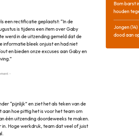
Bom barst i
houden tege
 een rectificatie geplaatst: “In de
Jongen (14) 
gustus is tijdens een item over Gaby
dood aan o
te werd in de uitzending gemeld dat de
e informatie bleek onjuist en had niet
out en bieden onze excuses aan Gaby en
ving.”
ement -
r “pijnlijk” en ziet het als teken van de
aan hoe pittig het is voor het team om
van één uitzending doordeweeks te maken.
 in. Hoge werkdruk, team dat veel of juist
l.