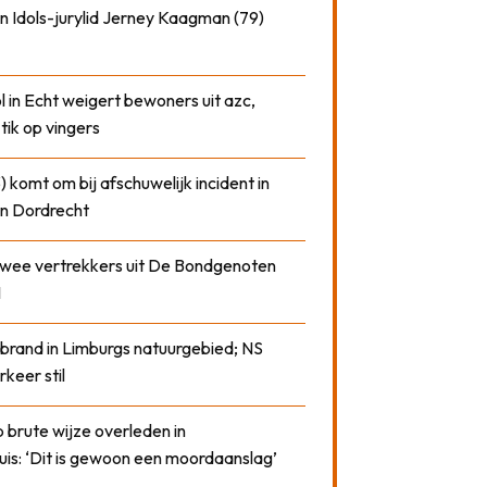
n Idols-jurylid Jerney Kaagman (79)
 in Echt weigert bewoners uit azc,
 tik op vingers
) komt om bij afschuwelijk incident in
n Dordrecht
 twee vertrekkers uit De Bondgenoten
1
 brand in Limburgs natuurgebied; NS
rkeer stil
 brute wijze overleden in
uis: ‘Dit is gewoon een moordaanslag’