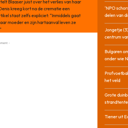
telt Blaaser juist over het verlies van haar
‘NPO schor
Denis kreeg kort na de crematie een
delen van di
ikel staat zelfs expliciet: “Inmiddels gaat
haar moeder en zijn hartaanval leven ze
”
Jongetje (3)
centrum va
ement -
Bulgaren om
onder wie 
Profvoetbal
het veld
Grote duinb
strandtente
Tiener uit E