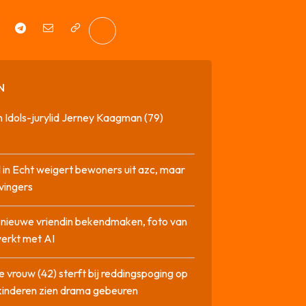
N
 Idols-jurylid Jerney Kaagman (79)
 in Echt weigert bewoners uit azc, maar
 vingers
l nieuwe vriendin bekendmaken, foto van
erkt met AI
 vrouw (42) sterft bij reddingspoging op
 kinderen zien drama gebeuren