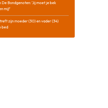
n De Bondgenoten: ‘Jij moet je bek
n mij!’
treft zijn moeder (30) en vader (34)
p bed