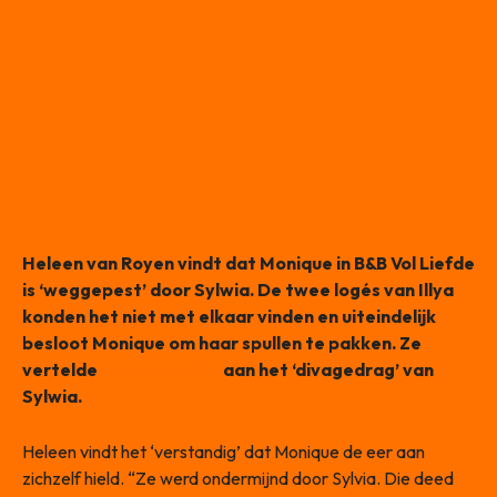
Heleen van Royen vindt dat Monique in B&B Vol Liefde
is ‘weggepest’ door Sylwia. De twee logés van Illya
konden het niet met elkaar vinden en uiteindelijk
besloot Monique om haar spullen te pakken. Ze
vertelde
zich te storen
aan het ‘divagedrag’ van
Sylwia.
Heleen vindt het ‘verstandig’ dat Monique de eer aan
zichzelf hield. “Ze werd ondermijnd door Sylvia. Die deed