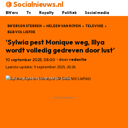
Socialnieuws.nl
BN’ers
Tv
Royalty
Politiek
Social media
BN'ERS EN STERREN
HELEEN VAN ROYEN
TELEVISIE
B&B VOL LIEFDE
‘Sylwia pest Monique weg, Illya
wordt volledig gedreven door lust’
• door
redactie
10 september 2025, 08:00
Laatste update:
9 september 2025, 20:26
Sylwia, Illya en Monique (© B&B Vol Liefde)
- Advertisement -