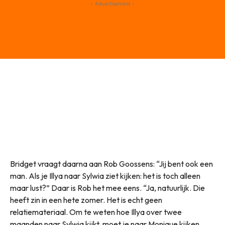
- Advertisement -
Bridget vraagt daarna aan Rob Goossens: “Jij bent ook een
man. Als je Illya naar Sylwia ziet kijken: het is toch alleen
maar lust?” Daar is Rob het mee eens. “Ja, natuurlijk. Die
heeft zin in een hete zomer. Het is echt geen
relatiemateriaal. Om te weten hoe Illya over twee
maanden naar Sylwia kijkt, moet je naar Monique kijken,