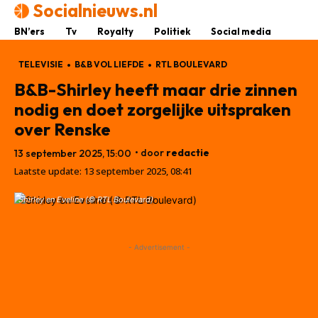
Socialnieuws.nl
BN’ers
Tv
Royalty
Politiek
Social media
TELEVISIE
B&B VOL LIEFDE
RTL BOULEVARD
B&B-Shirley heeft maar drie zinnen
nodig en doet zorgelijke uitspraken
over Renske
• door
redactie
13 september 2025, 15:00
Laatste update:
13 september 2025, 08:41
Shirley en Eveline (© RTL Boulevard)
- Advertisement -