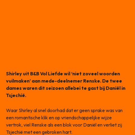
Shirley uit B&B Vol Liefde wil ‘niet zoveel woorden
vuilmaken’ aan mede-deelnemer Renske. De twee
dames waren dit seizoen allebei te gast bij Daniël in
Tsjechië.
Waar Shirley al snel doorhad dat er geen sprake was van
een romantische klik en op vriendschappelijke wijze
vertrok, viel Renske als een blok voor Daniël en verliet zij
Tsjechië met een gebroken hart.